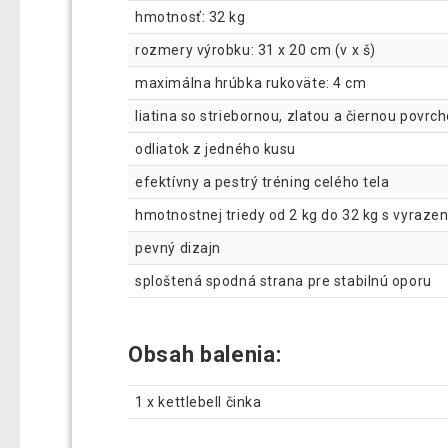
hmotnosť: 32 kg
rozmery výrobku: 31 x 20 cm (v x š)
maximálna hrúbka rukoväte: 4 cm
liatina so striebornou, zlatou a čiernou povr
odliatok z jedného kusu
efektívny a pestrý tréning celého tela
hmotnostnej triedy od 2 kg do 32 kg s vyraz
pevný dizajn
sploštená spodná strana pre stabilnú oporu
Obsah balenia:
1 x kettlebell činka