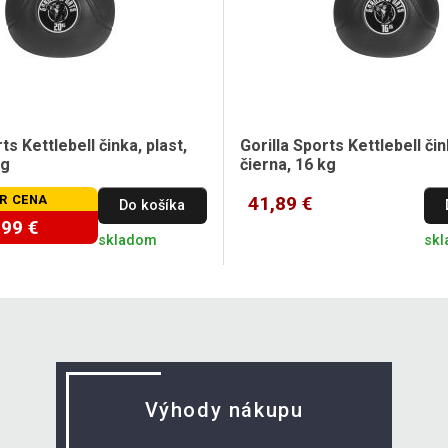
ts Kettlebell činka, plast,
Gorilla Sports Kettlebell čin
kg
čierna, 16 kg
R CENA
41,89 €
Do košíka
,99 €
skladom
skl
Výhody nákupu