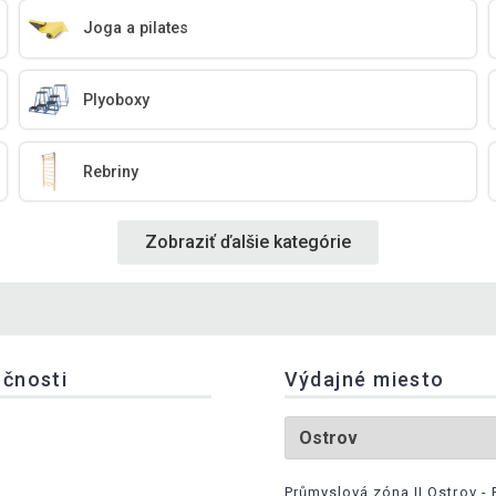
Joga a pilates
Plyoboxy
Rebriny
Zobraziť ďalšie kategórie
očnosti
Výdajné miesto
Průmyslová zóna II Ostrov - 