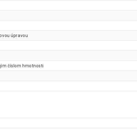
chovou úpravou
eným číslom hmotnosti