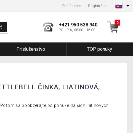
Prihlásenie
Registrácia
0
+421 950 538 940
ť
PO - PIA, 08:00 - 16:00
Príslušenstvo
TOP ponuky
TTLEBELL ČINKA, LIATINOVÁ,
g? Potom sa poobzerajte po ponuke ďalších liatinových