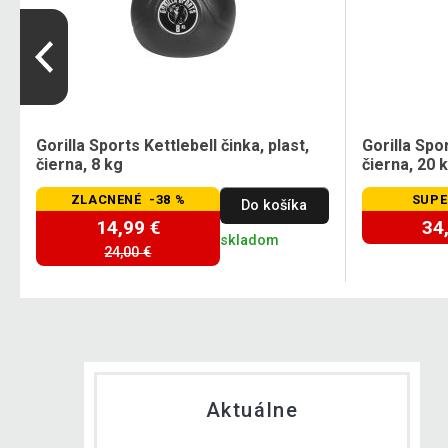
Gorilla Sports Kettlebell činka, plast,
Gorilla Spor
čierna, 8 kg
čierna, 20 
ZLACNENÉ -38 %
SUPE
Do košíka
14,99 €
34
skladom
24,00 €
Aktuálne