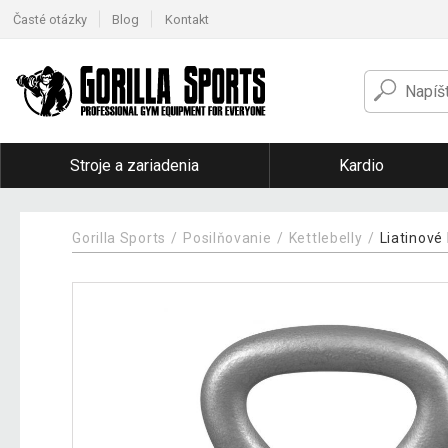
Časté otázky
Blog
Kontakt
Stroje a zariadenia
Kardio
Gorilla Sports
Posilňovanie
Kettlebelly
Liatinové 