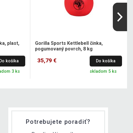
ka, plast,
Gorilla Sports Kettlebell činka,
pogumovaný povrch, 8 kg
35,79 €
Do košíka
Do košíka
adom 3 ks
skladom 5 ks
Potrebujete poradiť?