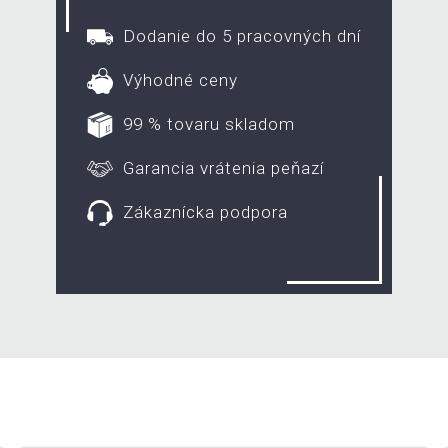
Dodanie do 5 pracovných dní
Výhodné ceny
99 % tovaru skladom
Garancia vrátenia peňazí
Zákaznícka podpora