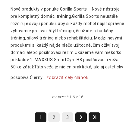
Nové produkty v ponuke Gorilla Sports – Nové nástroje
pre kompletný domáci tréning.Gorilla Sports neustále
rozširuje svoju ponuku, aby si každý mohol nájsť správne
vybavenie pre svoj štýl tréningu, či už ide o funkčný
tréning, silový tréning alebo rehabilitáciu. Medzi novými
produktmi si každý nájde niečo užitočné, čím oživí svoj
domáci alebo posilňovací režim.Ukážeme vám niekoľko
príkladov:1. MAXXUS SmartGym H8 posilňovacia veža,
50 kg záťažTáto veža je nielen praktická, ale aj esteticky
pôsobivá.Čierny...
zobraziť celý článok
zobrazené 1-6 z 16
1
2
3