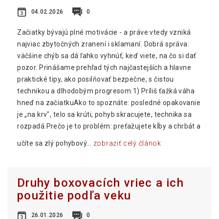
04.02.2026
0
Začiatky bývajú plné motivácie - a práve vtedy vzniká
najviac zbytočných zranení i sklamaní. Dobrá správa:
väčšine chýb sa dá ľahko vyhnúť, keď viete, na čo si dať
pozor. Prinášame prehľad tých najčastejších a hlavne
praktické tipy, ako posilňovať bezpečne, s čistou
technikou a dlhodobým progresom.1) Príliš ťažká váha
hneď na začiatkuAko to spoznáte: posledné opakovanie
je „na krv", telo sa krúti, pohyb skracujete, technika sa
rozpadá.Prečo je to problém: preťažujete kĺby a chrbát a
učíte sa zlý pohybový...
zobraziť celý článok
Druhy boxovacích vriec a ich
použitie podľa veku
26.01.2026
0