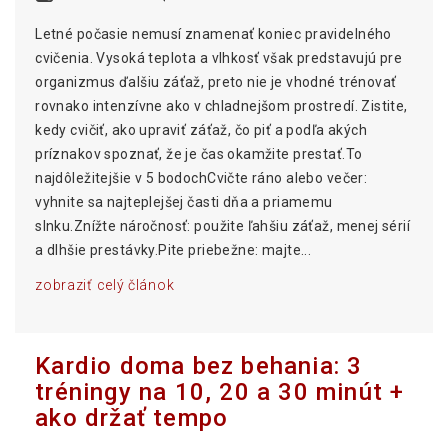
Letné počasie nemusí znamenať koniec pravidelného
cvičenia. Vysoká teplota a vlhkosť však predstavujú pre
organizmus ďalšiu záťaž, preto nie je vhodné trénovať
rovnako intenzívne ako v chladnejšom prostredí. Zistite,
kedy cvičiť, ako upraviť záťaž, čo piť a podľa akých
príznakov spoznať, že je čas okamžite prestať.To
najdôležitejšie v 5 bodochCvičte ráno alebo večer:
vyhnite sa najteplejšej časti dňa a priamemu
slnku.Znížte náročnosť: použite ľahšiu záťaž, menej sérií
a dlhšie prestávky.Pite priebežne: majte...
zobraziť celý článok
Kardio doma bez behania: 3
tréningy na 10, 20 a 30 minút +
ako držať tempo