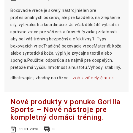
Boxovacie vrece je skvelý nástroj nielen pre
profesionálnych boxerov, ale pre každého, na zlepšenie
sily, vytrvalosti a koordinácie. Je však dôležité vybrať si
správne vrece pre váš vek a úroveň fyzickej zdatnosti,
aby bol váš tréning bezpečný a efektívny.1. Typy
boxovacích vriecTradičné boxovacie vreceMateriál: koža
alebo syntetická koža, výplň je zvyčajne textil alebo
špongia.Použitie: odporúča sa najmä pre dospelých,
pretože má vyššiu hmotnosť a hustotu.Výhody: stabilný,
dlhotrvajúci, vhodný na rôzne...
zobraziť celý článok
Nové produkty v ponuke Gorilla
Sports – Nové nástroje pre
kompletný domáci tréning.
11.01.2026
0