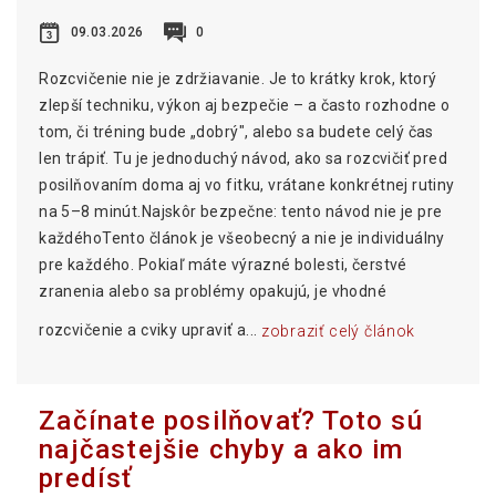
09.03.2026
0
Rozcvičenie nie je zdržiavanie. Je to krátky krok, ktorý
zlepší techniku, výkon aj bezpečie – a často rozhodne o
tom, či tréning bude „dobrý", alebo sa budete celý čas
len trápiť. Tu je jednoduchý návod, ako sa rozcvičiť pred
posilňovaním doma aj vo fitku, vrátane konkrétnej rutiny
na 5–8 minút.Najskôr bezpečne: tento návod nie je pre
každéhoTento článok je všeobecný a nie je individuálny
pre každého. Pokiaľ máte výrazné bolesti, čerstvé
zranenia alebo sa problémy opakujú, je vhodné
rozcvičenie a cviky upraviť a...
zobraziť celý článok
Začínate posilňovať? Toto sú
najčastejšie chyby a ako im
predísť