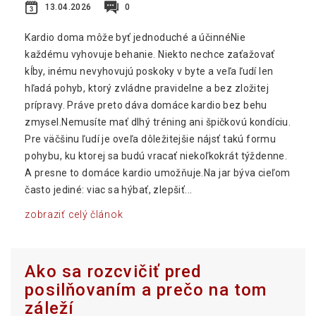
13.04.2026
0
Kardio doma môže byť jednoduché a účinnéNie
každému vyhovuje behanie. Niekto nechce zaťažovať
kĺby, inému nevyhovujú poskoky v byte a veľa ľudí len
hľadá pohyb, ktorý zvládne pravidelne a bez zložitej
prípravy. Práve preto dáva domáce kardio bez behu
zmysel.Nemusíte mať dlhý tréning ani špičkovú kondíciu.
Pre väčšinu ľudí je oveľa dôležitejšie nájsť takú formu
pohybu, ku ktorej sa budú vracať niekoľkokrát týždenne.
A presne to domáce kardio umožňuje.Na jar býva cieľom
často jediné: viac sa hýbať, zlepšiť...
zobraziť celý článok
Ako sa rozcvičiť pred
posilňovaním a prečo na tom
záleží