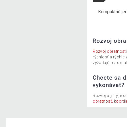
sážne kreslá
Lavičky na cvičenie
Kompaktné je
Rozvoj obrat
Rozvoj obratnosti,
rýchlosť a rýchle
vyžadujú maximálne
Chcete sa d
vykonávať?
Rozvoj agility je 
obratnosť, koordi