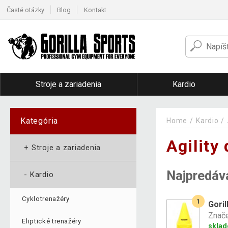
Časté otázky
Blog
Kontakt
Stroje a zariadenia
Kardio
Kategória
Home
Kardio
Agility
+
Stroje a zariadenia
Najpredáv
-
Kardio
Cyklotrenažéry
1
Goril
Znače
Eliptické trenažéry
sklad