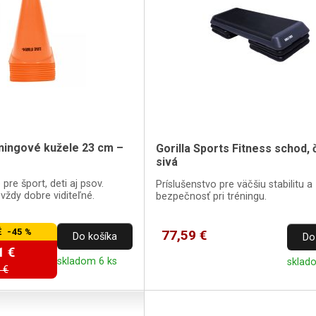
ningové kužele 23 cm –
Gorilla Sports Fitness schod, 
sivá
 pre šport, deti aj psov.
Príslušenstvo pre väčšiu stabilitu a
vždy dobre viditeľné.
bezpečnosť pri tréningu.
 -45 %
77,59 €
Do košíka
Do
1 €
skladom 6 ks
sklad
 €