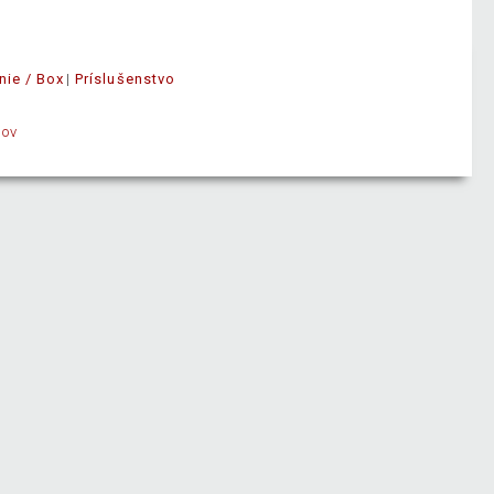
nie / Box
Príslušenstvo
jov