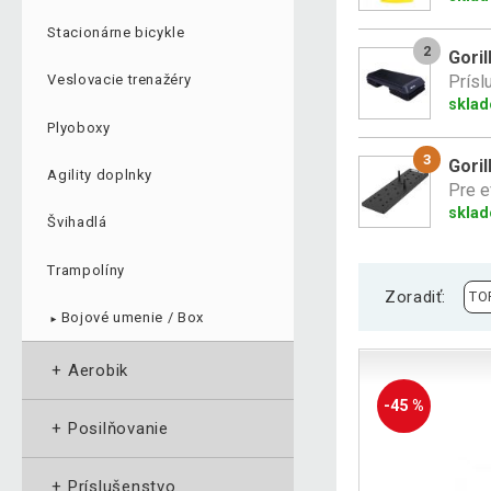
Stacionárne bicykle
2
Goril
Prísl
Veslovacie trenažéry
skla
Plyoboxy
3
Goril
Agility doplnky
Pre e
sklad
Švihadlá
Trampolíny
Zoradiť:
Bojové umenie / Box
►
+
Aerobik
-45 %
+
Posilňovanie
+
Príslušenstvo