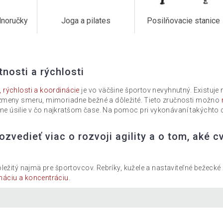
dnoručky
Joga a pilates
Posilňovacie stanice
nosti a rýchlosti
 rýchlosti a koordinácie
je vo väčšine športov nevyhnutný. Existuje
 zmeny smeru, mimoriadne bežné a dôležité. Tieto zručnosti možno
 úsilie v čo najkratšom čase. Na pomoc pri vykonávaní takýchto cvi
ozvedieť viac o rozvoji agility a o tom, aké
dôležitý najmä pre športovcov. Rebríky, kužele a nastaviteľné bežeck
náciu a koncentráciu.