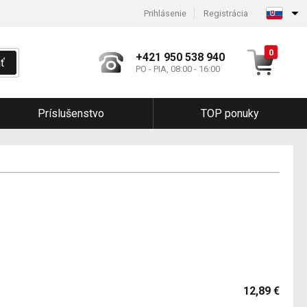
Prihlásenie
Registrácia
0
+421 950 538 940
ť
PO - PIA, 08:00 - 16:00
Príslušenstvo
TOP ponuky
12,89 €