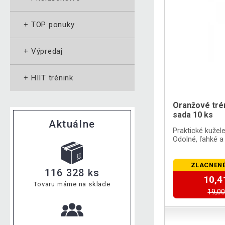
+
TOP ponuky
+
Výpredaj
+
HIIT trénink
Oranžové tré
sada 10 ks
Aktuálne
Praktické kužele
Odolné, ľahké a 
ZLACNENÉ
116 328 ks
10,4
Tovaru máme na sklade
19,00