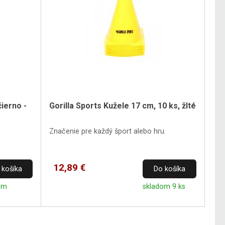
čierno -
Gorilla Sports Kužele 17 cm, 10 ks, žlté
Značenie pre každý šport alebo hru.
12,89 €
 košíka
Do košíka
om
skladom 9 ks