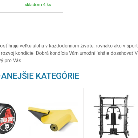
skladom 4 ks
losť hrajú veľkú úlohu v každodennom živote, rovnako ako v športe
 rozvoj kondície. Dobrá kondícia Vám umožní ľahšie dosahovať Vaš
vý pre Vás.
ANEJŠIE KATEGÓRIE