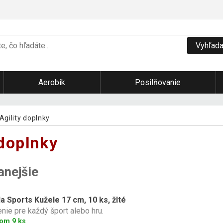
Vyhľada
Aerobik
Posilňovanie
Agility doplnky
 doplnky
anejšie
la Sports Kužele 17 cm, 10 ks, žlté
nie pre každý šport alebo hru.
om 9 ks