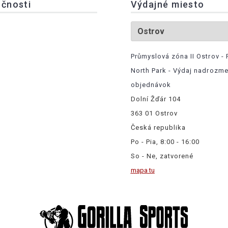
očnosti
Výdajné miesto
Průmyslová zóna II Ostrov - 
North Park - Výdaj nadrozm
objednávok
Dolní Žďár 104
363 01 Ostrov
Česká republika
Po - Pia, 8:00 - 16:00
So - Ne, zatvorené
mapa tu