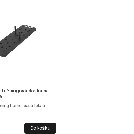
s Tréningová doska na
a
éning hornej časti tela a
Do košíka