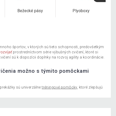
Bežecké pásy
Plyoboxy
 mnoho športov, v ktorých sú tieto schopnosti, predovšetkým
rozvíjať
prostredníctvom série výbušných cvičení, ktoré si
čení sú k dispozícii doplnky na rozvoj agility a koordinácie.
 cvičenia možno s týmito pomôckami
é prekážky sú univerzálne
tréningové pomôcky
, ktoré zlepšujú