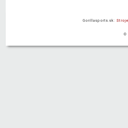
Gorillasports.sk:
Stroj
© 