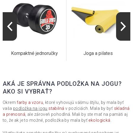
Kompaktné jednoručky
Joga a pilates
AKÁ JE SPRÁVNA PODLOŽKA NA JOGU?
AKO SI VYBRAŤ?
Okrem
farby a vzoru
, ktoré vyhovujú vášmu štýlu, by mala byť
vaša
podložka na jogu
stabilná
v pozíciách. Mala by byť
skladná
a prenosná
, ale zároveň pohodlná. Mali by ste mať na pamäti aj
to, že ak je to možné, podložka by mala byť
ekologická
.
Všetky tieto aspekty podložky sú ovplyvnené spôsobom jej