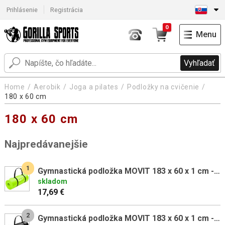
Prihlásenie
Registrácia
0
Menu
Vyhľadať
Home
Aerobik
Joga a pilates
Podložky na cvičenie
180 x 60 cm
180 x 60 cm
Najpredávanejšie
1
Gymnastická podložka MOVIT 183 x 60 x 1 cm - limetka
skladom
17,69 €
2
Gymnastická podložka MOVIT 183 x 60 x 1 cm - čierna