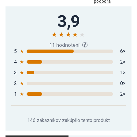
podpora
3,9
11 hodnotení
5
★
6×
4
★
2×
3
★
1×
2
★
0×
1
★
2×
146 zákazníkov zakúpilo tento produkt