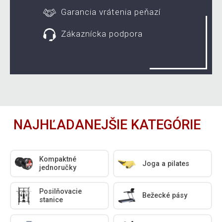
Garancia vrátenia peňazí
Zákaznícka podpora
NAJHĽADANEJŠIE KATEGÓRIE
Kompaktné
Joga a pilates
jednoručky
Posilňovacie
Bežecké pásy
stanice