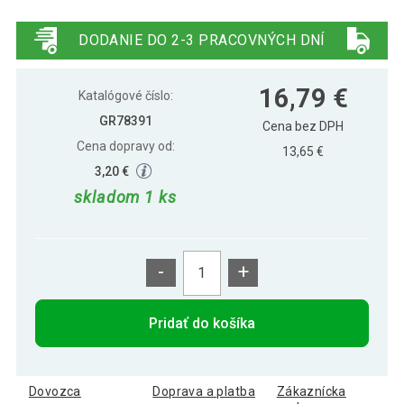
Gorilla Sports Podložka na jogu z PVC,
19,59 €
koralová
DODANIE DO 2-3 PRACOVNÝCH DNÍ
16,79 €
Katalógové číslo:
GR78391
Cena bez DPH
Cena dopravy od:
13,65 €
3,20 €
skladom 1 ks
-
+
Pridať do košíka
Dovozca
Doprava a platba
Zákaznícka