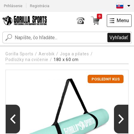
Prihlásenie
Registrácia
0
Menu
Vyhľadať
Gorilla Sports
Aerobik
Joga a pilates
Podložky na cvičenie
180 x 60 cm
POSLEDNÝ KUS