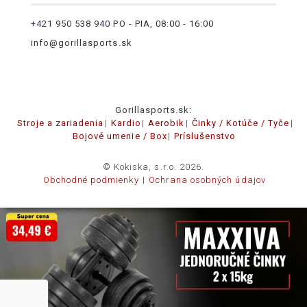
+421 950 538 940
PO - PIA, 08:00 - 16:00
info@gorillasports.sk
Gorillasports.sk:
Stroje a zariadenia
Kardio
Aerobik
Činky / Kotúče / Tyče
Bojové umenie / Box
Príslušenstvo
© Kokiska, s.r.o. 2026.
Obchodné podmienky
Ochrana osobných údajov