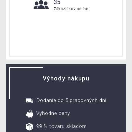
35
Zákazníkov online
Výhody nákupu
Dodanie do 5 pracovných dní
Výhodné ceny
99 % tovaru skladom