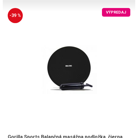
VÝPREDAJ
-39 %
Gorilla Sports Balančná masážna podložka, čierna