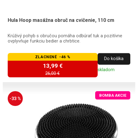
Hula Hoop masážna obruč na cvičenie, 110 cm
Krúživý pohyb s obručou pomáha odbúrať tuk a pozitívne
ovplyvňuje funkciu bedier a chrbtice.
ZLACNENÉ -46 %
Do košíka
13,99 €
skladom
26,00 €
BOMBA AKCIE
-33 %