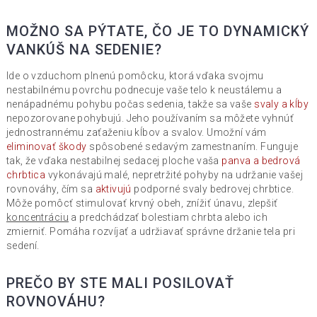
MOŽNO SA PÝTATE, ČO JE TO DYNAMICKÝ
VANKÚŠ NA SEDENIE?
Ide o vzduchom plnenú pomôcku, ktorá vďaka svojmu
nestabilnému povrchu podnecuje vaše telo k neustálemu a
nenápadnému pohybu počas sedenia, takže sa vaše
svaly a kĺby
nepozorovane pohybujú. Jeho používaním sa môžete vyhnúť
jednostrannému zaťaženiu kĺbov a svalov. Umožní vám
eliminovať škody
spôsobené sedavým zamestnaním. Funguje
tak, že vďaka nestabilnej sedacej ploche vaša
panva a bedrová
chrbtica
vykonávajú malé, nepretržité pohyby na udržanie vašej
rovnováhy, čím sa
aktivujú
podporné svaly bedrovej chrbtice.
Môže pomôcť stimulovať krvný obeh, znížiť únavu, zlepšiť
koncentráciu
a predchádzať bolestiam chrbta alebo ich
zmierniť. Pomáha rozvíjať a udržiavať správne držanie tela pri
sedení.
PREČO BY STE MALI POSILOVAŤ
ROVNOVÁHU?