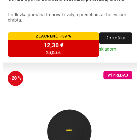
Podložka pomáha trénovať svaly a predchádzať bolestiam
chrbta.
ZLACNENÉ -39 %
Do košíka
12,30 €
skladom
20,00 €
VÝPREDAJ
-28 %