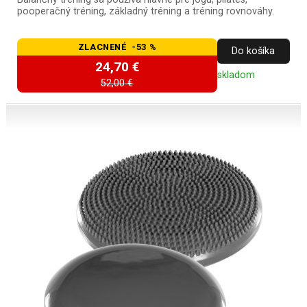
pooperačný tréning, základný tréning a tréning rovnováhy.
ZLACNENÉ -53 %
Do košíka
24,70 €
skladom
52,00 €