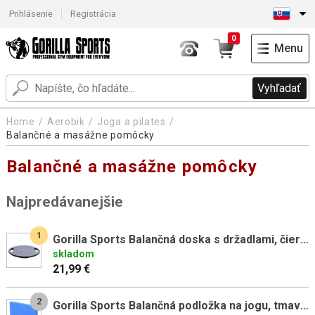
Prihlásenie
Registrácia
0
Menu
Vyhľadať
Home
Aerobik
Joga a pilates
Balančné a masážne pomôcky
Balančné a masážne pomôcky
Najpredávanejšie
1
Gorilla Sports Balančná doska s držadlami, čierno / sivá
skladom
21,99 €
2
Gorilla Sports Balančná podložka na jogu, tmavo modrá