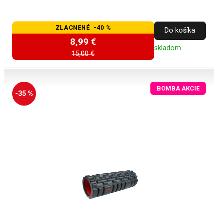
ZLACNENÉ -40 %
Do košíka
8,99 €
skladom
15,00 €
BOMBA AKCIE
-35 %