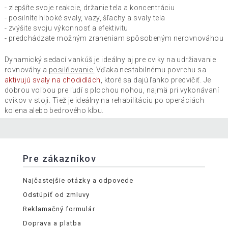
- zlepšíte svoje reakcie, držanie tela a koncentráciu
- posilníte hlboké svaly, väzy, šľachy a svaly tela
- zvýšite svoju výkonnosť a efektivitu
- predchádzate možným zraneniam spôsobeným nerovnováhou
Dynamický sedací vankúš je ideálny aj pre cviky na udržiavanie
rovnováhy a
posilňovanie.
Vďaka nestabilnému povrchu sa
aktivujú svaly na chodidlách
, ktoré sa dajú ľahko precvičiť. Je
dobrou voľbou pre ľudí s plochou nohou, najmä pri vykonávaní
cvikov v stoji. Tiež je ideálny na rehabilitáciu po operáciách
kolena alebo bedrového kĺbu.
Pre zákazníkov
Najčastejšie otázky a odpovede
Odstúpiť od zmluvy
Reklamačný formulár
Doprava a platba