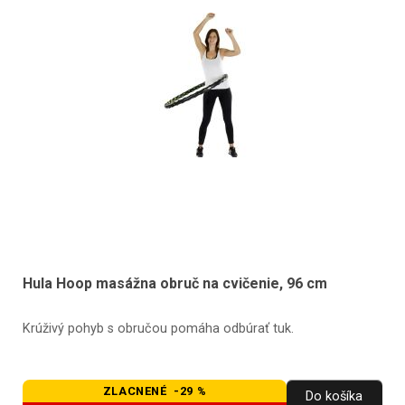
Hula Hoop masážna obruč na cvičenie, 96 cm
Krúživý pohyb s obručou pomáha odbúrať tuk.
ZLACNENÉ -29 %
Do košíka