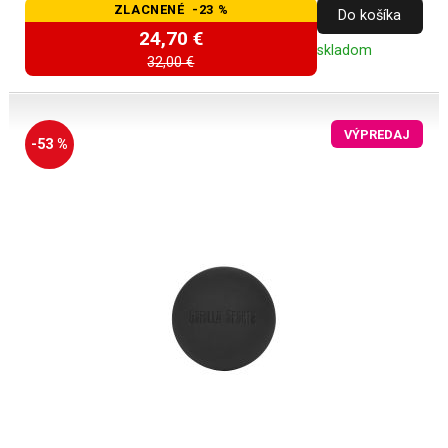
ZLACNENÉ -23 %
Do košíka
24,70 €
skladom
32,00 €
VÝPREDAJ
-53 %