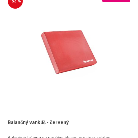
-53 %
Balančný vankúš - červený
Balančný tréning sa používa hlavne pre jógu, pilates,