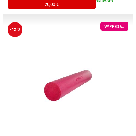
skladom
20,00 €
VÝPREDAJ
-42 %