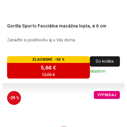
Gorilla Sports Fasciálna masážna lopta, ø 6 cm
Zariaďte si posilňovňu aj u Vás doma.
ZLACNENÉ -53 %
Do košíka
5,60 €
skladom
12,00 €
VÝPREDAJ
-29 %