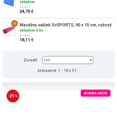
skladom
32,00 €
24,70 €
3
Masážny valček ScSPORTS, 90 x 15 cm, ružový
skladom 6 ks
31,00 €
18,11 €
Zoradiť:
zobrazené: 1 - 18 z 51
BOMBA AKCIE
-29 %