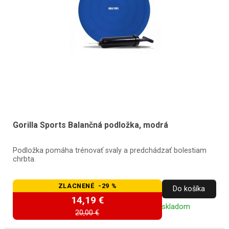
Gorilla Sports Balančná podložka, modrá
Podložka pomáha trénovať svaly a predchádzať bolestiam
chrbta.
ZLACNENÉ -29 %
Do košíka
14,19 €
skladom
20,00 €