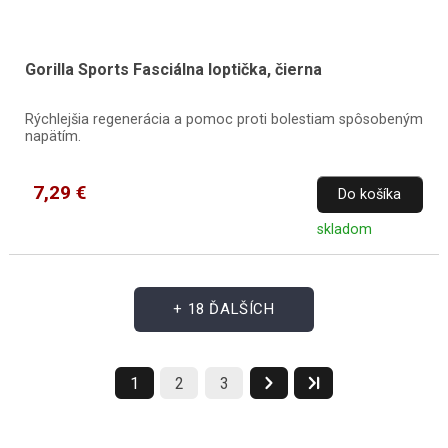
Gorilla Sports Fasciálna loptička, čierna
Rýchlejšia regenerácia a pomoc proti bolestiam spôsobeným
napätím.
7,29 €
Do košíka
skladom
+ 18 ĎALŠÍCH
1
2
3