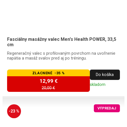
Fasciálny masážny valec Men's Health POWER, 33,5
cm
Regeneračný valec s profilovaným povrchom na uvoľnenie
napätia a masáž svalov pred aj po tréningu.
ZLACNENÉ -35 %
Do košíka
12,99 €
skladom
20,00 €
VÝPREDAJ
-23 %