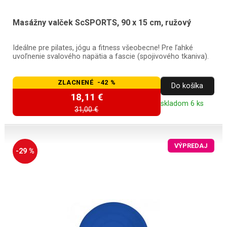
Masážny valček ScSPORTS, 90 x 15 cm, ružový
Ideálne pre pilates, jógu a fitness všeobecne! Pre ľahké
uvoľnenie svalového napätia a fascie (spojivového tkaniva).
ZLACNENÉ -42 %
Do košíka
18,11 €
skladom 6 ks
31,00 €
VÝPREDAJ
-29 %