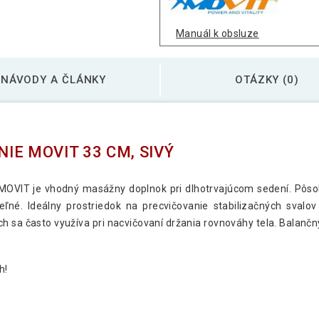
Balančný vankúš na
Manuál k obsluze
NÁVODY A ČLÁNKY
OTÁZKY (0)
Balančný vankúš na
IE MOVIT 33 CM, SIVÝ
OVIT je vhodný masážny doplnok pri dlhotrvajúcom sedení. Pôsobí
ľné. Ideálny prostriedok na precvičovanie stabilizačných svalo
iách sa často využíva pri nacvičovaní držania rovnováhy tela. Balan
h!