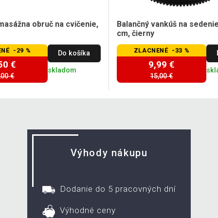
masážna obruč na cvičenie,
Balančný vankúš na sedeni
cm, čierny
NÉ -29 %
ZLACNENÉ -33 %
Do košíka
50 €
9,99 €
skladom
sk
,00 €
15,00 €
Výhody nákupu
Dodanie do 5 pracovných dní
Výhodné ceny