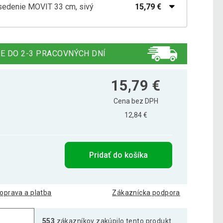
sedenie MOVIT 33 cm, sivý
15,79 €
 sedenie hnuteľný 33 cm modrý
15,89 €
E DO 2-3 PRACOVNÝCH DNÍ
 sedenie MOVIT 33 cm, červený
14,29 €
15,79 €
Cena bez DPH
15,00 €
12,84 €
sedenie MOVIT 33 cm, čierny
9,99 €
Pridať do košíka
sedenie MOVIT 33 cm, fialový
14,39 €
oprava a platba
Zákaznícka podpora
 sedenie MOVIT 33 cm, oranžový
15,49 €
553
zákazníkov zakúpilo tento produkt