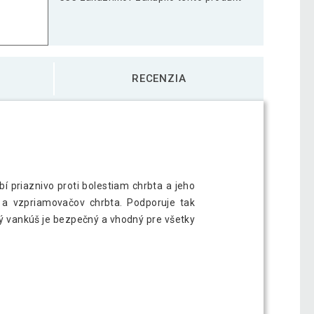
 sedenie MOVIT 33 cm, ružový
15,09 €
RECENZIA
 sedenie MOVIT 33 cm, zelený
18,89 €
 priaznivo proti bolestiam chrbta a jeho
v a vzpriamovačov chrbta. Podporuje tak
čný vankúš je bezpečný a vhodný pre všetky