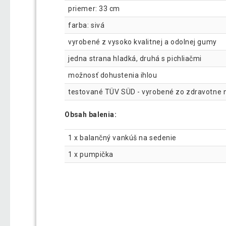
priemer: 33 cm
farba: sivá
vyrobené z vysoko kvalitnej a odolnej gumy
jedna strana hladká, druhá s pichliačmi
možnosť dohustenia ihlou
testované TÜV SÜD - vyrobené zo zdravotne 
Obsah balenia:
1 x balančný vankúš na sedenie
1 x pumpička