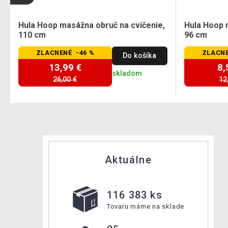
Hula Hoop masážna obruč na cvičenie,
Hula Hoop 
110 cm
96 cm
ZLACNENÉ -46 %
ZLACNE
Do košíka
13,99 €
8,
skladom
26,00 €
12
Aktuálne
116 383 ks
Tovaru máme na sklade