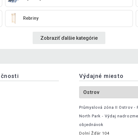
Rebriny
Zobraziť ďalšie kategórie
očnosti
Výdajné miesto
Průmyslová zóna II Ostrov - 
North Park - Výdaj nadrozm
objednávok
Dolní Žďár 104