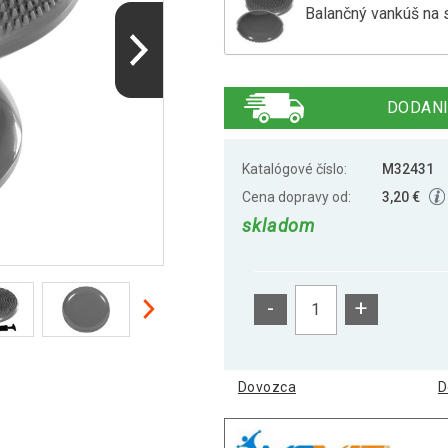
Balančný vankúš na 
Balančné vankúš na
DODANI
Balančný vankúš na
Katalógové číslo:
M32431
Cena dopravy od:
3,20 €
skladom
Balančný vankúš na 
-
+
Balančný vankúš na 
Dovozca
D
Balančný vankúš na