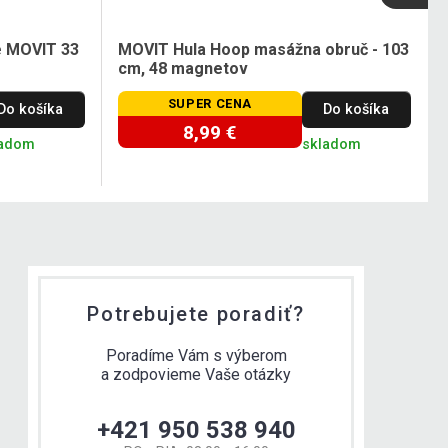
e MOVIT 33
MOVIT Hula Hoop masážna obruč - 103
cm, 48 magnetov
SUPER CENA
Do košíka
Do košíka
8,99 €
ladom
skladom
Potrebujete poradiť?
Poradíme Vám s výberom
a zodpovieme Vaše otázky
+421 950 538 940