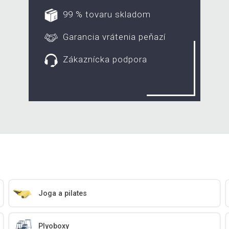
99 % tovaru skladom
Garancia vrátenia peňazí
Zákaznícka podpora
Joga a pilates
Plyoboxy