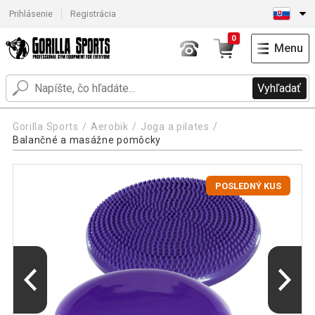
Prihlásenie
Registrácia
0
Menu
Vyhľadať
Gorilla Sports
Aerobik
Joga a pilates
Balančné a masážne pomôcky
POSLEDNÝ KUS