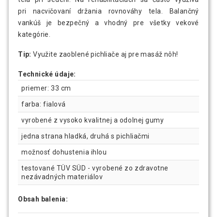
pri nacvičovaní držania rovnováhy tela. Balančný
vankúš je bezpečný a vhodný pre všetky vekové
kategórie.
Tip:
Využite zaoblené pichliače aj pre masáž nôh!
Technické údaje:
priemer: 33 cm
farba: fialová
vyrobené z vysoko kvalitnej a odolnej gumy
jedna strana hladká, druhá s pichliačmi
možnosť dohustenia ihlou
testované TÜV SÜD - vyrobené zo zdravotne
nezávadných materiálov
Obsah balenia: