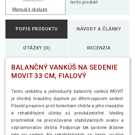
cm, zelený
tento produkt
Manuál k obsluze
POPIS PRODUKTU
NÁVODY A ČLÁNKY
OTÁZKY (0)
RECENZIA
BALANČNÝ VANKÚŠ NA SEDENIE
MOVIT 33 CM, FIALOVÝ
Tento unikátny a jednoduchý balančný vankúš MOVIT
je vhodný masážny doplnok pri dlhotrvajúcom sedení.
Pôsobí priaznivo proti bolestiam chrbta a jeho masážne
a rehabilitačné účinky sú preukázateľné. Ideálny
prostriedok na precvičovanie stabilizačných svalov a
vzpriamovačov chrbta. Podporuje tak správne držanie
tela pri sedení. Na rehabilitáciách sa často využíva