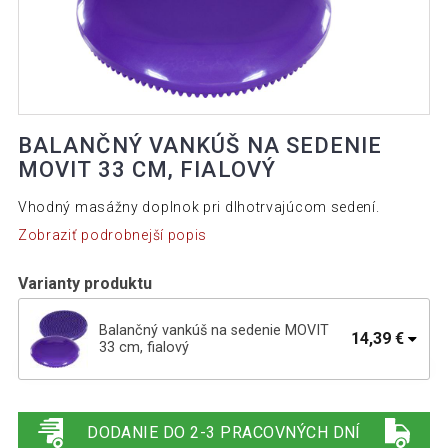
BALANČNÝ VANKÚŠ NA SEDENIE
MOVIT 33 CM, FIALOVÝ
Vhodný masážny doplnok pri dlhotrvajúcom sedení.
Zobraziť podrobnejší popis
Varianty produktu
Balančný vankúš na sedenie MOVIT
14,39 €
33 cm, fialový
Balančné vankúš na sedenie hnuteľný 33
15,89 €
cm modrý
DODANIE DO 2-3 PRACOVNÝCH DNÍ