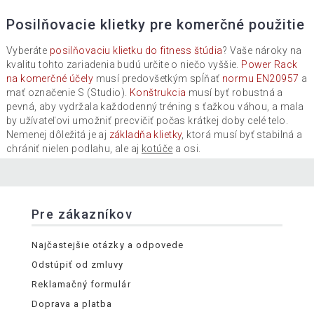
Posilňovacie klietky pre komerčné použitie
Vyberáte
posilňovaciu klietku do fitness štúdia
? Vaše nároky na
kvalitu tohto zariadenia budú určite o niečo vyššie.
Power Rack
na komerčné účely
musí predovšetkým spĺňať
normu EN20957
a
mať označenie S (Studio).
Konštrukcia
musí byť robustná a
pevná, aby vydržala každodenný tréning s ťažkou váhou, a mala
by užívateľovi umožniť precvičiť počas krátkej doby celé telo.
Nemenej dôležitá je aj
základňa klietky
, ktorá musí byť stabilná a
chrániť nielen podlahu, ale aj
kotúče
a osi.
Pre zákazníkov
Najčastejšie otázky a odpovede
Odstúpiť od zmluvy
Reklamačný formulár
Doprava a platba