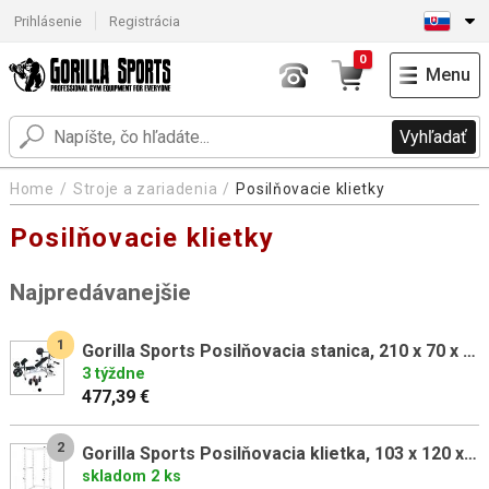
Prihlásenie
Registrácia
0
Menu
Vyhľadať
Home
Stroje a zariadenia
Posilňovacie klietky
Posilňovacie klietky
Najpredávanejšie
1
Gorilla Sports Posilňovacia stanica, 210 x 70 x 122,5 cm
3 týždne
477,39 €
2
Gorilla Sports Posilňovacia klietka, 103 x 120 x 212 cm, biela
skladom 2 ks