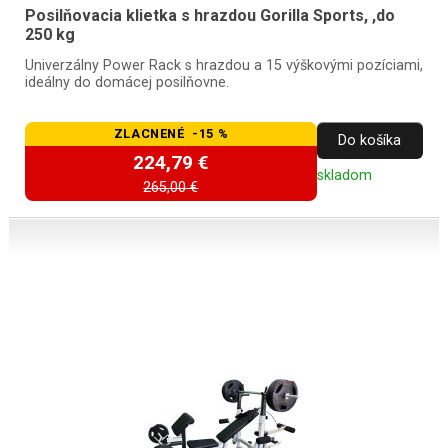
Posilňovacia klietka s hrazdou Gorilla Sports, ,do
250 kg
Univerzálny Power Rack s hrazdou a 15 výškovými pozíciami,
ideálny do domácej posilňovne.
ZLACNENÉ -15 %
Do košíka
224,79 €
skladom
265,00 €