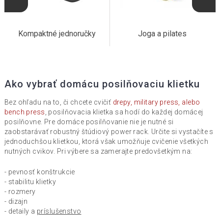
Kompaktné jednoručky
Joga a pilates
Ako vybrať domácu posilňovaciu klietku
Bez ohľadu na to, či chcete cvičiť
drepy, military press, alebo
bench press
, posilňovacia klietka sa hodí do každej domácej
posilňovne. Pre domáce posilňovanie nie je nutné si
zaobstarávať robustný štúdiový power rack. Určite si vystačíte s
jednoduchšou klietkou, ktorá však umožňuje cvičenie všetkých
nutných cvikov. Pri výbere sa zamerajte predovšetkým na:
- pevnosť konštrukcie
- stabilitu klietky
- rozmery
- dizajn
- detaily a
príslušenstvo