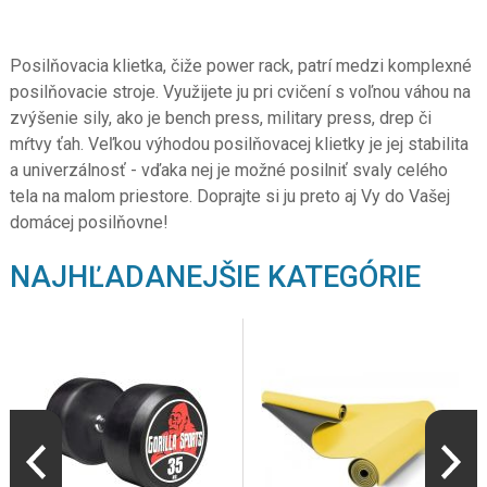
Posilňovacia klietka, čiže power rack, patrí medzi komplexné
posilňovacie stroje. Využijete ju pri cvičení s voľnou váhou na
zvýšenie sily, ako je bench press, military press, drep či
mŕtvy ťah. Veľkou výhodou posilňovacej klietky je jej stabilita
a univerzálnosť - vďaka nej je možné posilniť svaly celého
tela na malom priestore. Doprajte si ju preto aj Vy do Vašej
domácej posilňovne!
NAJHĽADANEJŠIE KATEGÓRIE