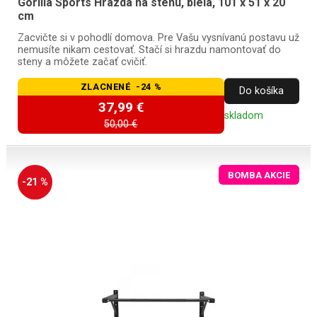
Gorilla Sports Hrazda na stenu, biela, 101 x 51 x 20
cm
Zacvičte si v pohodlí domova. Pre Vašu vysnívanú postavu už
nemusíte nikam cestovať. Stačí si hrazdu namontovať do
steny a môžete začať cvičiť.
ZLACNENÉ -24 %
Do košíka
37,99 €
skladom
50,00 €
BOMBA AKCIE
-21 %