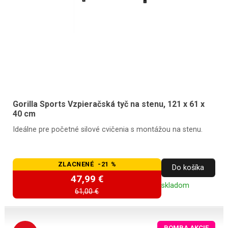
Gorilla Sports Vzpieračská tyč na stenu, 121 x 61 x
40 cm
Ideálne pre početné silové cvičenia s montážou na stenu.
ZLACNENÉ -21 %
Do košíka
47,99 €
skladom
61,00 €
BOMBA AKCIE