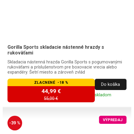
Gorilla Sports skladacie nástenné hrazdy s
rukoväťami
Skladacia nástenná hrazda Gorilla Sports s pogumovanými
rukoväťami a príslušenstvom pre boxovacie vrecia alebo
expandéry. Šetrí miesto a zároveň zvlád
ZLACNENÉ -18 %
Do košíka
44,99 €
skladom
55,00 €
VÝPREDAJ
-39 %