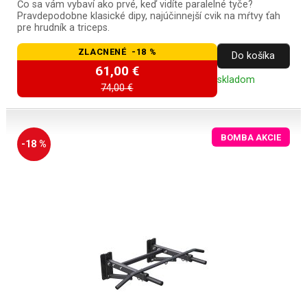
Čo sa vám vybaví ako prvé, keď vidíte paralelné tyče?
Pravdepodobne klasické dipy, najúčinnejší cvik na mŕtvy ťah
pre hrudník a triceps.
ZLACNENÉ -18 %
Do košíka
61,00 €
skladom
74,00 €
BOMBA AKCIE
-18 %