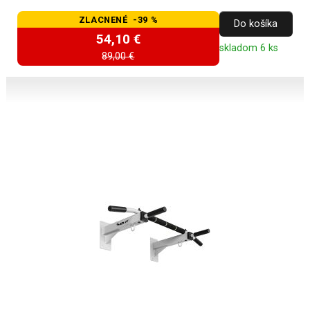
ZLACNENÉ -39 %
Do košíka
54,10 €
skladom 6 ks
89,00 €