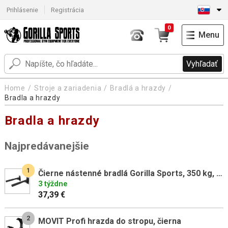
Prihlásenie
Registrácia
0
Menu
Vyhľadať
Home
Stroje a zariadenia
Bradlá a hrazdy
Bradla a hrazdy
Bradla a hrazdy
Najpredávanejšie
1
Čierne nástenné bradlá Gorilla Sports, 350 kg, oceľové
3 týždne
37,39 €
2
MOVIT Profi hrazda do stropu, čierna