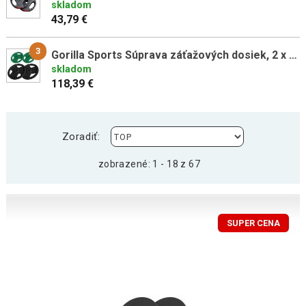
skladom
43,79 €
3
Gorilla Sports Súprava záťažových dosiek, 2 x 5 kg + 2 x 10 kg
skladom
118,39 €
Zoradiť:
zobrazené: 1 - 18 z 67
SUPER CENA