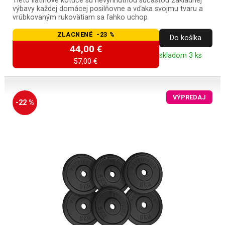
Tieto liatinové kotúče sú nevyhnutnou súčasťou základnej
výbavy každej domácej posilňovne a vďaka svojmu tvaru a
vrúbkovaným rukovätiam sa ľahko uchop
ZLACNENÉ -23 %
Do košíka
44,00 €
skladom 3 ks
57,00 €
VÝPREDAJ
-22 %