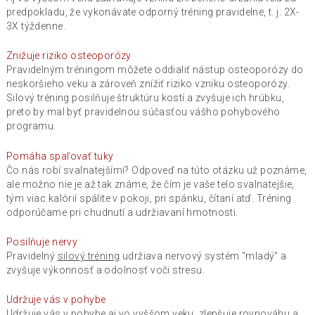
predpokladu, že vykonávate odporný tréning pravidelne, t. j. 2X-
3X týždenne.
Znižuje riziko osteoporózy
Pravidelným tréningom môžete oddialiť nástup osteoporózy do
neskoršieho veku a zároveň znížiť riziko vzniku osteoporózy.
Silový tréning posilňuje štruktúru kostí a zvyšuje ich hrúbku,
preto by mal byť pravidelnou súčasťou vášho pohybového
programu.
Pomáha spaľovať tuky
Čo nás robí svalnatejšími? Odpoveď na túto otázku už poznáme,
ale možno nie je až tak známe, že čím je vaše telo svalnatejšie,
tým viac kalórií spálite v pokoji, pri spánku, čítaní atď. Tréning
odporúčame pri chudnutí a udržiavaní hmotnosti.
Posilňuje nervy
Pravidelný
silový tréning
udržiava nervový systém "mladý" a
zvyšuje výkonnosť a odolnosť voči stresu.
Udržuje vás v pohybe
Udržuje vás v pohybe aj vo vyššom veku, zlepšuje rovnováhu a