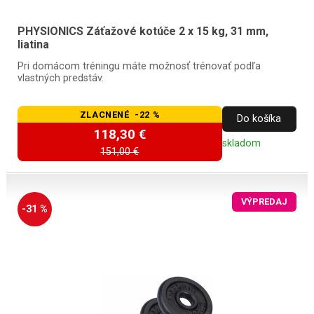
PHYSIONICS Záťažové kotúče 2 x 15 kg, 31 mm,
liatina
Pri domácom tréningu máte možnosť trénovať podľa
vlastných predstáv.
ZLACNENÉ -22 %
Do košíka
118,30 €
skladom
151,00 €
VÝPREDAJ
-31 %