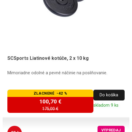
SCSports Liatinové kotúče, 2 x 10 kg
Mimoriadne odolné a pevné náčinie na posilňovanie.
ZLACNENÉ -42 %
Do košíka
100,70 €
skladom 9 ks
175,00 €
VÝPREDAJ