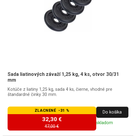
Sada liatinových závaží 1,25 kg, 4 ks, otvor 30/31
mm
Kotúče z liatiny 1,25 kg, sada 4 ks, čierne, vhodné pre
štandardné činky 30 mm.
ZLACNENÉ -31 %
Do košíka
32,30 €
skladom
47,00 €