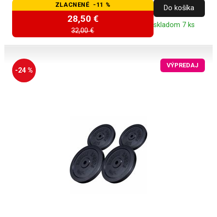
ZLACNENÉ -11 %
Do košíka
28,50 €
skladom 7 ks
32,00 €
VÝPREDAJ
-24 %