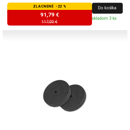
ZLACNENÉ -22 %
Do košíka
91,79 €
skladom 3 ks
117,00 €