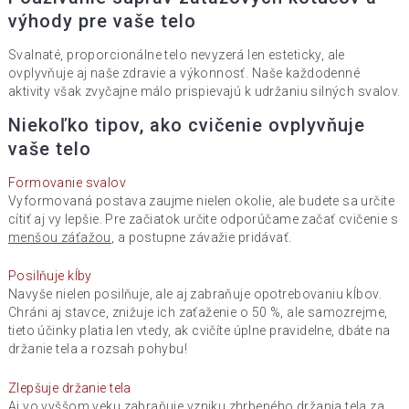
výhody pre vaše telo
Svalnaté, proporcionálne telo nevyzerá len esteticky, ale
ovplyvňuje aj naše zdravie a výkonnosť. Naše každodenné
aktivity však zvyčajne málo prispievajú k udržaniu silných svalov.
Niekoľko tipov, ako cvičenie ovplyvňuje
vaše telo
Formovanie svalov
Vyformovaná postava zaujme nielen okolie, ale budete sa určite
cítiť aj vy lepšie. Pre začiatok určite odporúčame začať cvičenie s
menšou záťažou
, a postupne závažie pridávať.
Posilňuje kĺby
Navyše nielen posilňuje, ale aj zabraňuje opotrebovaniu kĺbov.
Chráni aj stavce, znižuje ich zaťaženie o 50 %, ale samozrejme,
tieto účinky platia len vtedy, ak cvičíte úplne pravidelne, dbáte na
držanie tela a rozsah pohybu!
Zlepšuje držanie tela
Aj vo vyššom veku zabraňuje vzniku zhrbeného držania tela za