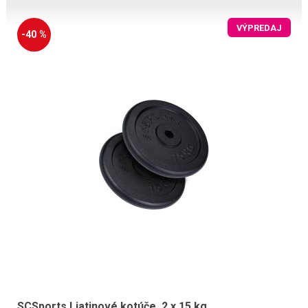
VÝPREDAJ
-40 %
SCSports Liatinové kotúče, 2 x 15 kg