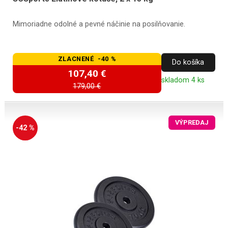
Mimoriadne odolné a pevné náčinie na posilňovanie.
ZLACNENÉ -40 %
Do košíka
107,40 €
skladom 4 ks
179,00 €
VÝPREDAJ
-42 %