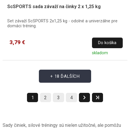
ScSPORTS sada závaží na činky 2 x 1,25 kg
Set závaží ScSPORTS 2x1,25 kg - odolné a univerzálne pre
domáci tréning.
3,79 €
Do košíka
skladom
+ 18 ĎALŠÍCH
1
2
3
4
Sady činiek, silové tréningy sú nielen užitočné, ale pomôžu