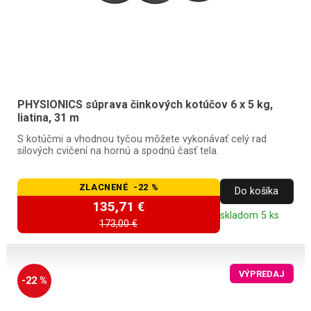
PHYSIONICS súprava činkových kotúčov 6 x 5 kg,
liatina, 31 m
S kotúčmi a vhodnou tyčou môžete vykonávať celý rad
silových cvičení na hornú a spodnú časť tela.
ZLACNENÉ -22 %
Do košíka
135,71 €
skladom 5 ks
173,00 €
VÝPREDAJ
-22 %