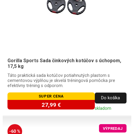
Gorilla Sports Sada činkových kotúčov s úchopom,
17,5 kg
Táto praktická sada kotúčov potiahnutých plastom s
cementovou výplňou je skvelá tréningová pomôcka pre
efektívny tréning s odporom.
SUPER CENA
Do košíka
27,99 €
skladom
VÝPREDAJ
-60 %