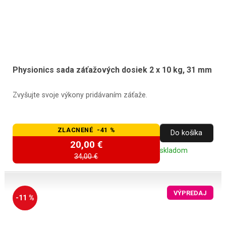
Physionics sada záťažových dosiek 2 x 10 kg, 31 mm
Zvyšujte svoje výkony pridávaním záťaže.
ZLACNENÉ -41 %
Do košíka
20,00 €
skladom
34,00 €
VÝPREDAJ
-11 %