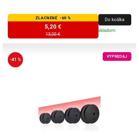
ZLACNENÉ -60 %
Do košíka
5,20 €
skladom
13,00 €
VÝPREDAJ
-41 %