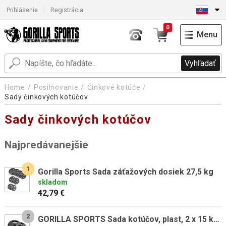
Prihlásenie
Registrácia
0
Menu
Vyhľadať
Home
Posilňovanie
Činkové kotúče
Sady činkových kotúčov
Sady činkových kotúčov
Najpredávanejšie
1
Gorilla Sports Sada záťažových dosiek 27,5 kg
skladom
42,79 €
2
GORILLA SPORTS Sada kotúčov, plast, 2 x 15 kg, 50/51 mm