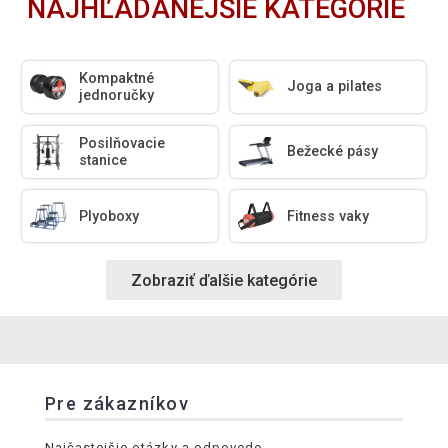
NAJHĽADANEJŠIE KATEGÓRIE
Kompaktné
Joga a pilates
jednoručky
Posilňovacie
Bežecké pásy
stanice
Plyoboxy
Fitness vaky
Zobraziť ďalšie kategórie
Pre zákazníkov
Najčastejšie otázky a odpovede