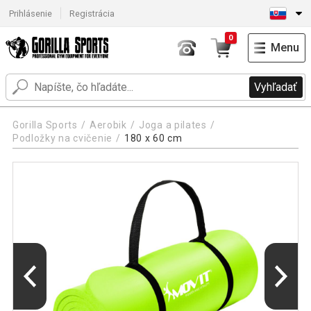
Prihlásenie
Registrácia
0
Menu
Vyhľadať
Gorilla Sports
Aerobik
Joga a pilates
Podložky na cvičenie
180 x 60 cm