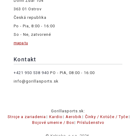
Dolní Žďár 104
363 01 Ostrov
Česká republika
Po - Pia, 8:00 - 16:00
So - Ne, zatvorené
mapa tu
Kontakt
+421 950 538 940
PO - PIA, 08:00 - 16:00
info@gorillasports.sk
Gorillasports.sk:
Stroje a zariadenia
Kardio
Aerobik
Činky / Kotúče / Tyče
Bojové umenie / Box
Príslušenstvo
© Kokiska, s.r.o. 2026.