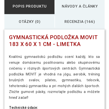
POPIS PRODUKTU
NÁVODY A ČLÁNKY
OTÁZKY (0)
RECENZIA (166)
GYMNASTICKÁ PODLOŽKA MOVIT
183 X 60 X 1 CM - LIMETKA
Kvalitnú gymnastickú podložku ocení každý, kto sa
venuje domácemu posilňovaniu alebo skupinovému
cvičeniu v rôznych športových centrách. Gymnastická
podložka MOVIT je vhodná na jógu, aerobik, tréning
brušných svalov, pilates, gymnastiku, telocvik,
tehotenskú gymnastiku a pri mohých ďalších športoch.
Zložte gumové pásky, rozmotajte podložku a môžete
hneď začať!
Technické údaje: