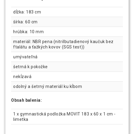
dĺžka: 183 cm
šírka: 60 cm
hrúbka: 10 mm
materiál: NBR pena (nitrilbutadienový kaučuk bez
ftalátu a ťažkých kovov (SGS test))
umývateľná
šetrná k pokožke
nekĺzavá
odolný a šetrný materiál ku kĺbom
Obsah balenia:
1 x gymnastická podložka MOVIT 183 x 60 x 1 cm -
limetka