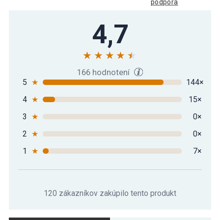
podpora
Gymnastická podložka MOVIT 183 x 60 x
4,7
15,49 €
1 cm - ružová
Gymnastická podložka MOVIT 183 x 60 x
17,29 €
1 cm - tmavozelená
166 hodnotení
5
★
144×
4
★
15×
Gymnastická podložka MOVIT 183 x 60 x
17,29 €
1 cm - žltá
3
★
0×
2
★
0×
1
★
7×
120 zákazníkov zakúpilo tento produkt