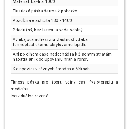
Materiál: bavlna 100%
Elastická páska šetrná k pokožke
Pozdĺžna elasticita 130 - 140%
Priedušný, bez latexu a vode odolný
Vynikajúca adhezívna vlastnosť vďaka
termoplastickému akrylovému lepidlu
Ani po dlhom čase nedochádza k žiadnym stratám
napätia ani k odlupovaniu hrán a rohov
K dispozícii v rôznych farbách a šírkach
Fitness páska pre šport, voľný čas, fyzioterapiu a
medicínu
Individuálne rezané