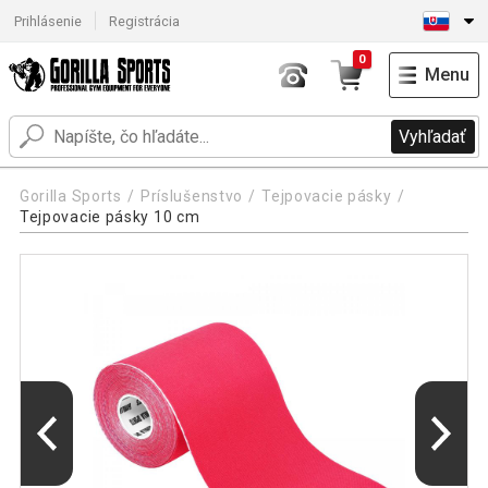
Prihlásenie
Registrácia
0
Menu
Vyhľadať
Gorilla Sports
Príslušenstvo
Tejpovacie pásky
Tejpovacie pásky 10 cm