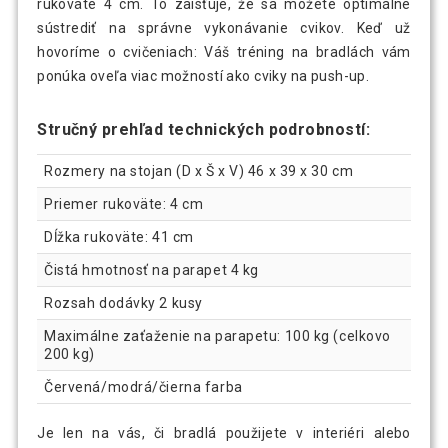
rukoväte 4 cm. To zaisťuje, že sa môžete optimálne
sústrediť na správne vykonávanie cvikov. Keď už
hovoríme o cvičeniach: Váš tréning na bradlách vám
ponúka oveľa viac možností ako cviky na push-up.
Stručný prehľad technických podrobností:
Rozmery na stojan (D x Š x V) 46 x 39 x 30 cm
Priemer rukoväte: 4 cm
Dĺžka rukoväte: 41 cm
Čistá hmotnosť na parapet 4 kg
Rozsah dodávky 2 kusy
Maximálne zaťaženie na parapetu: 100 kg (celkovo
200 kg)
Červená/modrá/čierna farba
Je len na vás, či bradlá použijete v interiéri alebo