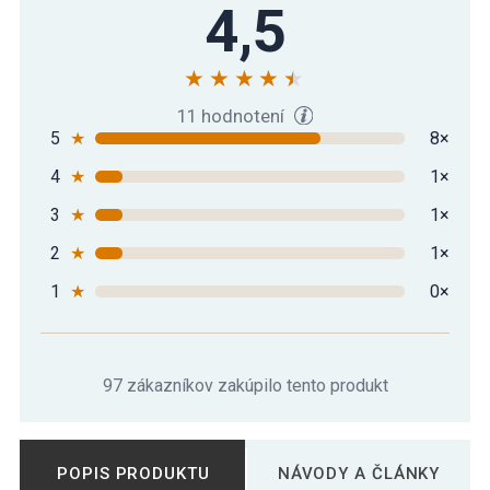
4,5
11 hodnotení
5
★
8×
4
★
1×
3
★
1×
2
★
1×
1
★
0×
97 zákazníkov zakúpilo tento produkt
POPIS PRODUKTU
NÁVODY A ČLÁNKY