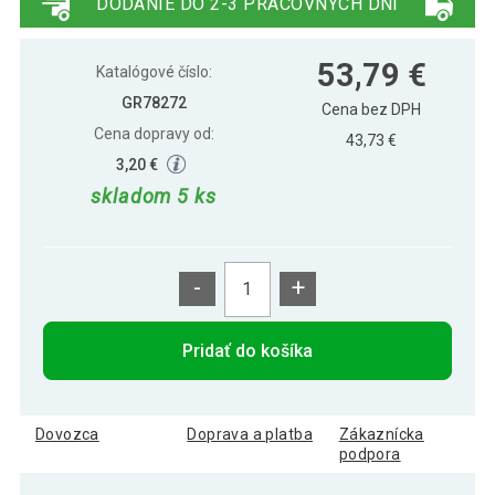
DODANIE DO 2-3 PRACOVNÝCH DNÍ
53,79 €
Katalógové číslo:
GR78272
Cena bez DPH
Cena dopravy od:
43,73 €
3,20 €
skladom 5 ks
-
+
Pridať do košíka
Dovozca
Doprava a platba
Zákaznícka
podpora