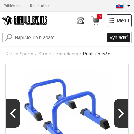
Prihlásenie
Registrácia
0
Menu
Vyhľadať
Gorilla Sports
Stroje a zariadenia
Push Up tyče