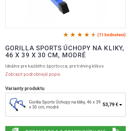
(11 hodnotení)
GORILLA SPORTS ÚCHOPY NA KLIKY,
46 X 39 X 30 CM, MODRÉ
Ideálne pre každého športovca, pre tréning klikov.
Zobraziť podrobnejší popis
Varianty produktu
Gorilla Sports Úchopy na kliky, 46 x 39
53,79 €
x 30 cm, modré
Gorilla Sports Úchopy na kliky, 46 x 39 x
53,69 €
30 cm, čierne