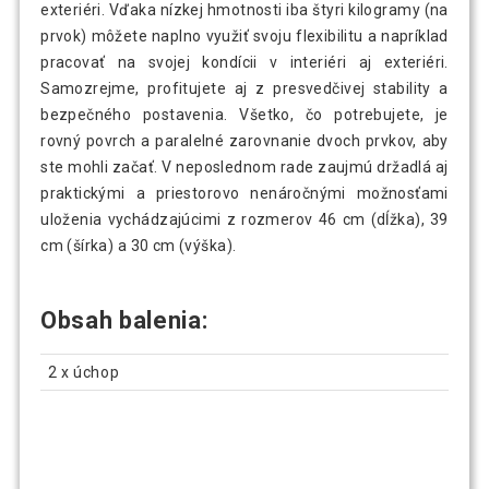
exteriéri. Vďaka nízkej hmotnosti iba štyri kilogramy (na
prvok) môžete naplno využiť svoju flexibilitu a napríklad
pracovať na svojej kondícii v interiéri aj exteriéri.
Samozrejme, profitujete aj z presvedčivej stability a
bezpečného postavenia. Všetko, čo potrebujete, je
rovný povrch a paralelné zarovnanie dvoch prvkov, aby
ste mohli začať. V neposlednom rade zaujmú držadlá aj
praktickými a priestorovo nenáročnými možnosťami
uloženia vychádzajúcimi z rozmerov 46 cm (dĺžka), 39
cm (šírka) a 30 cm (výška).
Obsah balenia:
2 x úchop