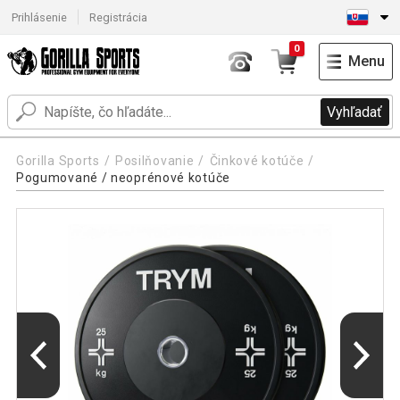
Prihlásenie
Registrácia
0
Menu
Vyhľadať
Gorilla Sports
Posilňovanie
Činkové kotúče
Pogumované / neoprénové kotúče