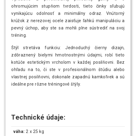
ohromujúcim stupňom tvrdosti, tieto činky sľubujú
vynikajúcu odolnosť a minimálny odraz. Vnútorný
krúžok z nerezovej ocele zaisťuje ľahkú manipuláciu a
pevný úchop, aby ste sa mohli plne sústrediť na svoj
tréning.
Štýl stretáva funkciu: Jednoduchý čierny dizajn,
zdôraznený bielymi hmotnostnými údajmi, robí tieto
kotúče estetickým vrcholom v každej posilňovni. Bez
ohľadu na to, či ste v profesionálnom štúdiu alebo
vlastnej posilňovni, dokonale zapadnú kamkoľvek a sú
ideálne pre rôzne tréningové štýly.
Technické údaje:
váha:
2 x 25 kg