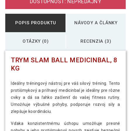
DOSTUPNOSŤ: NEPREDAJNÝ
POPIS PRODUKTU
NÁVODY A ČLÁNKY
OTÁZKY (0)
RECENZIA (3)
TRYM SLAM BALL MEDICINBAL, 8
KG
Ideálny tréningový nástroj pre váš silový tréning. Tento
protišmykový a priľnavý medicinbal je ideálny pre rôzne
cviky a dá sa ľahko začleniť do vašej fitness rutiny.
Umožňuje výbušné pohyby, podporuje rozvoj sily a
zlepšuje koordináciu.
Vďaka konzistentnému úchopu umožňuje presné
pohyby a jeho protišmykový povrch zaisťuje bezpečný