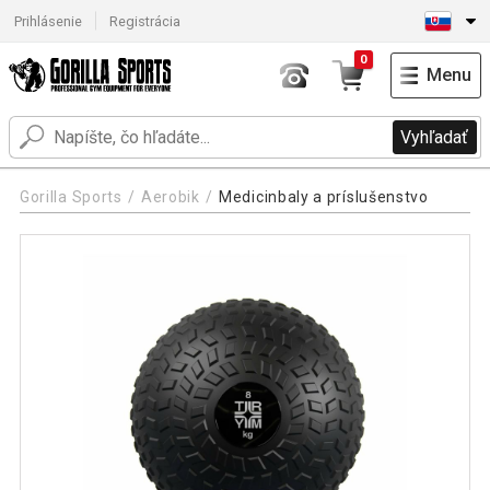
Prihlásenie
Registrácia
0
Menu
Vyhľadať
Gorilla Sports
Aerobik
Medicinbaly a príslušenstvo