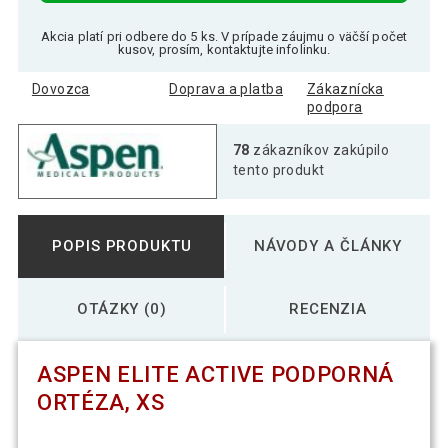
Akcia platí pri odbere do 5 ks. V prípade záujmu o väčší počet
kusov, prosím, kontaktujte infolinku.
Dovozca
Doprava a platba
Zákaznícka
podpora
78
zákazníkov zakúpilo
tento produkt
POPIS PRODUKTU
NÁVODY A ČLÁNKY
OTÁZKY (0)
RECENZIA
ASPEN ELITE ACTIVE PODPORNÁ
ORTÉZA, XS