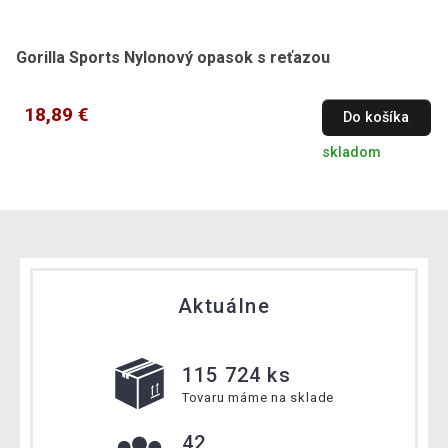
Gorilla Sports Nylonový opasok s reťazou
18,89 €
Do košíka
skladom
Aktuálne
115 724 ks
Tovaru máme na sklade
42