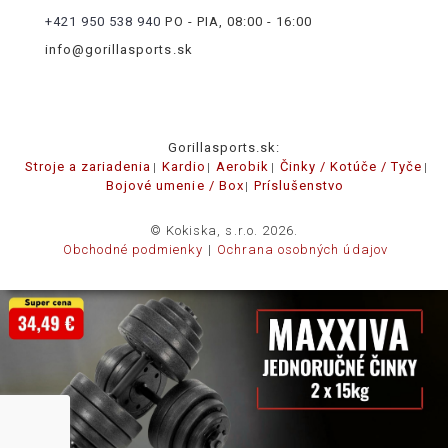
+421 950 538 940
PO - PIA, 08:00 - 16:00
info@gorillasports.sk
Gorillasports.sk:
Stroje a zariadenia
Kardio
Aerobik
Činky / Kotúče / Tyče
Bojové umenie / Box
Príslušenstvo
© Kokiska, s.r.o. 2026.
Obchodné podmienky
Ochrana osobných údajov