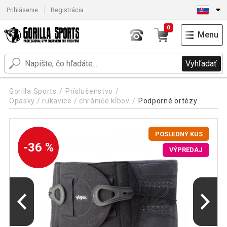
Prihlásenie
Registrácia
0
Menu
Vyhľadať
Gorilla Sports
Príslušenstvo
Opasky / rukavice / chrániče kĺbov
Podporné ortézy
POSLEDNÝ KUS
-36 %
VÝPREDAJ