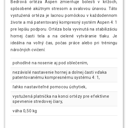
Bedrová ortéza Aspen zmierňuje bolesti v krížoch,
spôsobené akútnym stresom a svalovou únavou. Táto
vystužená ortéza je lacnou pomôckou v každodennom
živote a má patentovaný kompresný systém Aspen 4: 1
pre lepšiu podporu. Ortéza bola vyvinutá na stabilizáciu
hornej časti tela a na cielené vytváranie tlaku. Je
ideálna na voľný čas, počas práce alebo pri tréningu
náročných cvičení.
pohodlné na nosenie aj pod oblečením,
nezávislé nastavenie hornej a dolnej časti vďaka
patentovanému kompresnému systému 4: 1,
ľahko nastaviteľné pomocou úchytiek,
vystužená platnička na konci ortézy pre efektívne
spevnenie stredovej čiary,
váha 0,50 kg