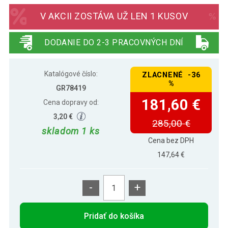
181,60 €
V AKCII ZOSTÁVA UŽ LEN 1 KUSOV
DODANIE DO 2-3 PRACOVNÝCH DNÍ
Katalógové číslo:
ZLACNENÉ -36
%
GR78419
181,60 €
Cena dopravy od:
3,20 €
285,00 €
skladom 1 ks
Cena bez DPH
147,64 €
-
+
Pridať do košíka