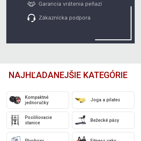
Garancia vrátenia peňazí
Zákaznícka podpora
NAJHĽADANEJŠIE KATEGÓRIE
Kompaktné
Joga a pilates
jednoručky
Posilňovacie
Bežecké pásy
stanice
Plyoboxy
Fitness vaky