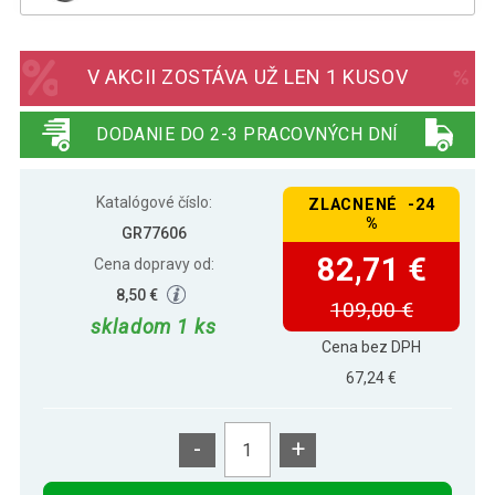
Gorilla Sports Boxovacie vrece, 120 x
107,49 €
33 cm, 37 kg, čierne
V AKCII ZOSTÁVA UŽ LEN 1 KUSOV
DODANIE DO 2-3 PRACOVNÝCH DNÍ
Katalógové číslo:
ZLACNENÉ -24
%
GR77606
82,71 €
Cena dopravy od:
8,50 €
109,00 €
skladom 1 ks
Cena bez DPH
67,24 €
-
+