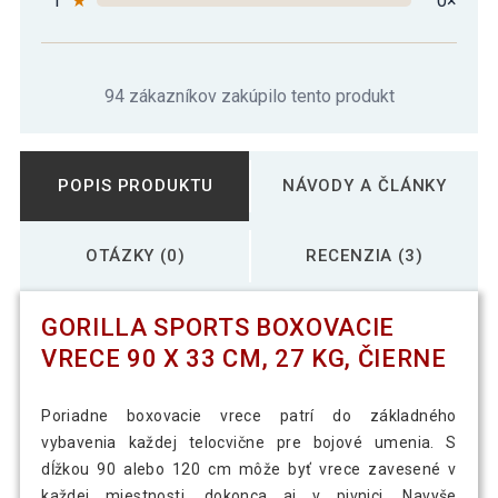
1
★
0×
94 zákazníkov zakúpilo tento produkt
POPIS PRODUKTU
NÁVODY A ČLÁNKY
OTÁZKY (0)
RECENZIA (3)
GORILLA SPORTS BOXOVACIE
VRECE 90 X 33 CM, 27 KG, ČIERNE
Poriadne boxovacie vrece patrí do základného
vybavenia každej telocvične pre bojové umenia. S
dĺžkou 90 alebo 120 cm môže byť vrece zavesené v
každej miestnosti, dokonca aj v pivnici. Navyše