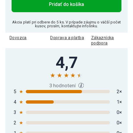
Pridať do košíka
Akcia platí pri odbere do 5 ks. V prípade záujmu o väčší počet
kusov, prosím, kontaktujte infolinku.
Dovozca
Doprava a platba
Zákaznícka
podpora
4,7
3 hodnotení
5
★
2×
4
★
1×
3
★
0×
2
★
0×