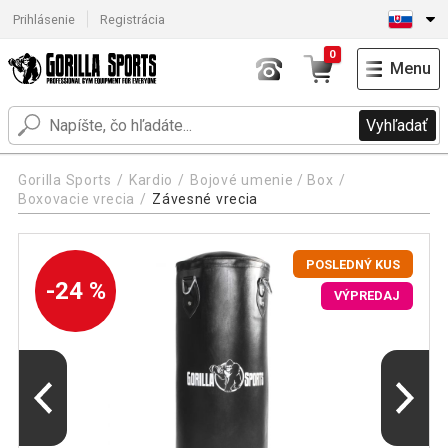
Prihlásenie
Registrácia
0
Menu
Vyhľadať
Gorilla Sports
Kardio
Bojové umenie / Box
Boxovacie vrecia
Závesné vrecia
POSLEDNÝ KUS
-24 %
VÝPREDAJ