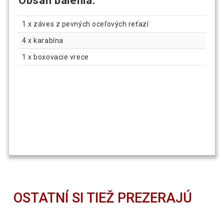
Obsah balenia:
1 x záves z pevných oceľových reťazí
4 x karabína
1 x boxovacie vrece
OSTATNÍ SI TIEŽ PREZERAJÚ