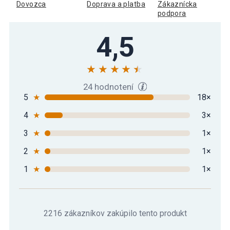
Dovozca
Doprava a platba
Zákaznícka
podpora
4,5
24 hodnotení
5
★
18×
4
★
3×
3
★
1×
2
★
1×
1
★
1×
2216 zákazníkov zakúpilo tento produkt