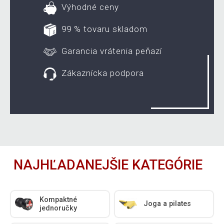
Výhodné ceny
99 % tovaru skladom
Garancia vrátenia peňazí
Zákaznícka podpora
NAJHĽADANEJŠIE KATEGÓRIE
Kompaktné
Joga a pilates
jednoručky