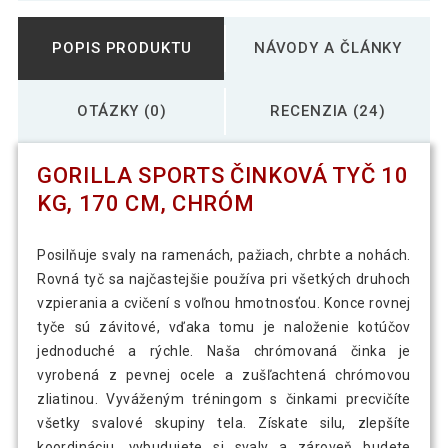
POPIS PRODUKTU
NÁVODY A ČLÁNKY
OTÁZKY (0)
RECENZIA (24)
GORILLA SPORTS ČINKOVÁ TYČ 10
KG, 170 CM, CHRÓM
Posilňuje svaly na ramenách, pažiach, chrbte a nohách.
Rovná tyč sa najčastejšie používa pri všetkých druhoch
vzpierania a cvičení s voľnou hmotnosťou. Konce rovnej
tyče sú závitové, vďaka tomu je naloženie kotúčov
jednoduché a rýchle. Naša chrómovaná činka je
vyrobená z pevnej ocele a zušľachtená chrómovou
zliatinou. Vyváženým tréningom s činkami precvičíte
všetky svalové skupiny tela. Získate silu, zlepšíte
koordináciu, vybudujete si svaly a zároveň budete