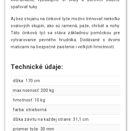
spaľovať tuky.
Aj bez stojanu na činkové tyče možno trénovať niekoľko
svalových skupín, ako sú ramená, paže, chrbát a nohy.
Táto činková tyč sa stáva základnou pomôckou pre
vytvarovanie pevného hrudníka. Dodávané s dvomi
maticami na bezpečné zaistenie i veľkých hmotností.
Technické údaje:
dĺžka: 170 cm
max nosnosť: 200 kg
hmotnosť: 10 kg
farba: strieborná
dĺžka závitu na každej strane: 31,1 cm
priemer tyče: 30 mm