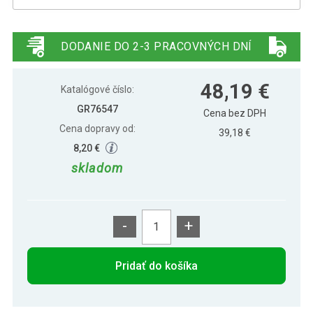
Gorilla Sports Činková tyč, 170 cm,
51,99 €
chróm, 30/31 mm
DODANIE DO 2-3 PRACOVNÝCH DNÍ
48,19 €
Katalógové číslo:
GR76547
Cena bez DPH
Cena dopravy od:
39,18 €
8,20 €
skladom
-
+
Pridať do košíka