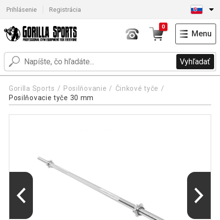
Prihlásenie
Registrácia
0
Menu
Vyhľadať
Gorilla Sports
Posilňovanie
Činkové tyče
Posilňovacie tyče 30 mm