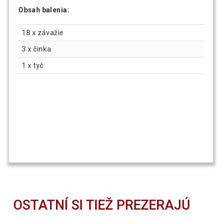
Obsah balenia:
18 x závažie
3 x činka
1 x tyč
OSTATNÍ SI TIEŽ PREZERAJÚ