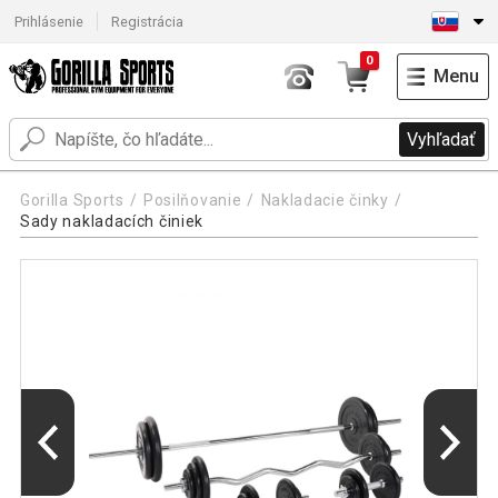
Prihlásenie
Registrácia
0
Menu
Vyhľadať
Gorilla Sports
Posilňovanie
Nakladacie činky
Sady nakladacích činiek