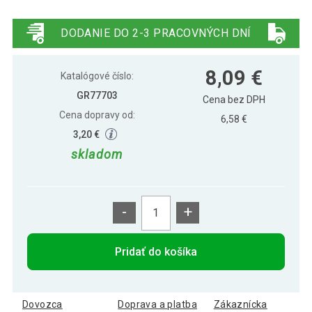
3,49 €
Gorilla Sports Fitness guma 10 lb, ružová
DODANIE DO 2-3 PRACOVNÝCH DNÍ
4,29 €
Gorilla Sports Fitness guma 20 lb, žltá
8,09 €
Katalógové číslo:
GR77703
Cena bez DPH
Cena dopravy od:
6,58 €
5,49 €
Gorilla Sports Fitness guma 25 lb, modrá
3,20 €
skladom
7,29 €
Gorilla Sports Fitness guma 30 lb, červená
-
+
Pridať do košíka
Dovozca
Doprava a platba
Zákaznícka