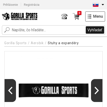
Prihlásenie
Registrácia
0
Menu
Vyhľadať
Gorilla Sports
Aerobik
Stuhy a expandéry