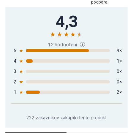
podpora
4,3
12 hodnotení
5
★
9×
4
★
1×
3
★
0×
2
★
0×
1
★
2×
222 zákazníkov zakúpilo tento produkt