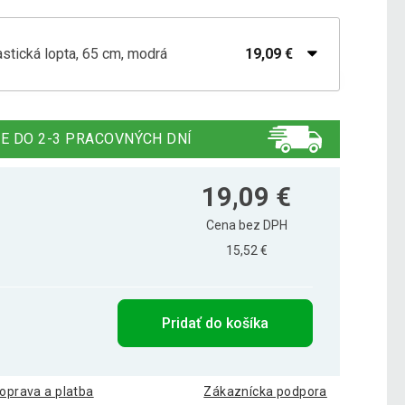
stická lopta, 65 cm, modrá
19,09 €
stická lopta, 65 cm, čierna
19,09 €
E DO 2-3 PRACOVNÝCH DNÍ
stická lopta, 65 cm, ružová
18,99 €
19,09 €
Cena bez DPH
15,52 €
stická lopta, 65 cm, sivá
18,99 €
Pridať do košíka
oprava a platba
Zákaznícka podpora