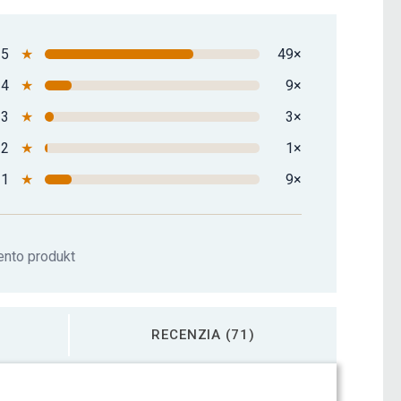
5
★
49×
4
★
9×
3
★
3×
2
★
1×
1
★
9×
ento produkt
RECENZIA (71)