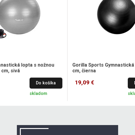
astická lopta s nožnou
Gorilla Sports Gymnastická 
 cm, sivá
cm, čierna
19,09 €
Do košíka
skladom
sk