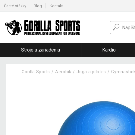
Časté otázky
Blog
Kontakt
Stroje a zariadenia
Kardio
Gorilla Sports
Aerobik
Joga a pilates
Gymnastické