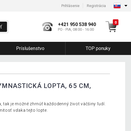
Prihlásenie
Registrácia
0
+421 950 538 940
ť
PO - PIA, 08:00 - 16:00
Príslušenstvo
TOP ponuky
YMNASTICKÁ LOPTA, 65 CM,
ia, tak je možné zhrnúť každodenný život väčšiny ľudí.
itosť vďaka tejto lopte.