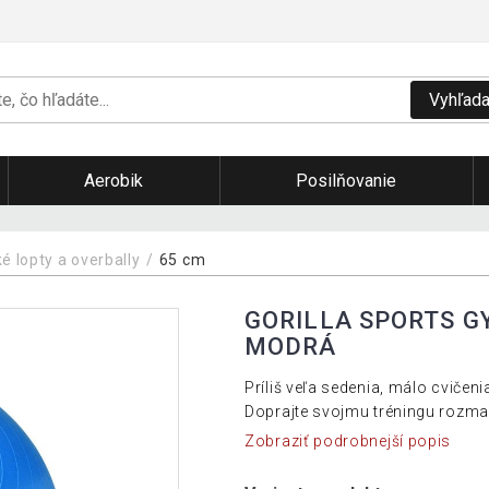
Vyhľada
Aerobik
Posilňovanie
 lopty a overbally
65 cm
GORILLA SPORTS G
MODRÁ
Príliš veľa sedenia, málo cvičen
Doprajte svojmu tréningu rozman
Zobraziť podrobnejší popis