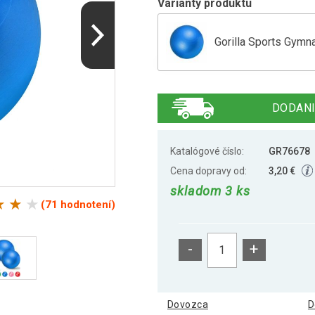
Varianty produktu
Gorilla Sports Gymna
Gorilla Sports Gymna
DODANI
Gorilla Sports Gymna
Katalógové číslo:
GR76678
Cena dopravy od:
3,20 €
skladom 3 ks
Gorilla Sports Gymna
(71 hodnotení)
-
+
Dovozca
D