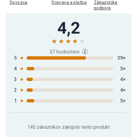
čierno/biela, 40 kg
Dovozca
Doprava a platba
Zákaznícka
podpora
Gorilla Sports Jednoručná činka
4,2
29,19 €
čierno/biela, 5 kg
Gorilla Sports Jednoručná činka
36,09 €
čierno/biela, 7,5 kg
57 hodnotení
5
★
39×
4
★
5×
Gorilla Sports Profesionálna jednoručka,
38,19 €
10 kg
3
★
4×
2
★
4×
1
★
5×
140 zákazníkov zakúpilo tento produkt