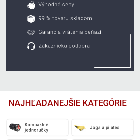
Výhodné ceny
99 % tovaru skladom
Garancia vrátenia peňazí
Zákaznícka podpora
NAJHĽADANEJŠIE KATEGÓRIE
Kompaktné
Joga a pilates
jednoručky