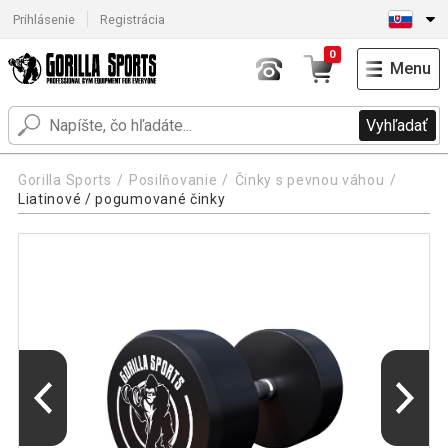
Prihlásenie
Registrácia
0
Menu
Vyhľadať
Gorilla Sports
Posilňovanie
Činky s pevnou váhou
Liatinové / pogumované činky