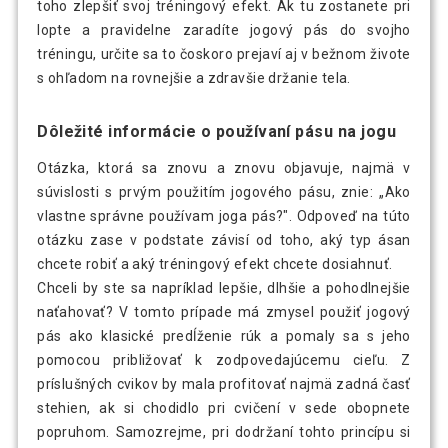
toho zlepšiť svoj tréningový efekt. Ak tu zostanete pri
lopte a pravidelne zaradíte jogový pás do svojho
tréningu, určite sa to čoskoro prejaví aj v bežnom živote
s ohľadom na rovnejšie a zdravšie držanie tela.
Dôležité informácie o používaní pásu na jogu
Otázka, ktorá sa znovu a znovu objavuje, najmä v
súvislosti s prvým použitím jogového pásu, znie: „Ako
vlastne správne používam joga pás?". Odpoveď na túto
otázku zase v podstate závisí od toho, aký typ ásan
chcete robiť a aký tréningový efekt chcete dosiahnuť.
Chceli by ste sa napríklad lepšie, dlhšie a pohodlnejšie
naťahovať? V tomto prípade má zmysel použiť jogový
pás ako klasické predĺženie rúk a pomaly sa s jeho
pomocou približovať k zodpovedajúcemu cieľu. Z
príslušných cvikov by mala profitovať najmä zadná časť
stehien, ak si chodidlo pri cvičení v sede obopnete
popruhom. Samozrejme, pri dodržaní tohto princípu si