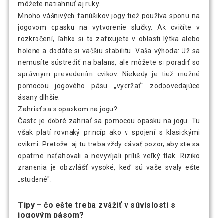
môžete natiahnuť aj ruky.
Mnoho vášnivých fanúšikov jogy tiež používa sponu na
jogovom opasku na vytvorenie slučky. Ak cvičíte v
rozkročení, ľahko si to zafixujete v oblasti lýtka alebo
holene a dodáte si väčšiu stabilitu. Vaša výhoda: Už sa
nemusíte sústrediť na balans, ale môžete si poradiť so
správnym prevedením cvikov. Niekedy je tiež možné
pomocou jogového pásu „vydržať" zodpovedajúce
ásany dlhšie.
Zahriať sa s opaskom na jogu?
Často je dobré zahriať sa pomocou opasku na jogu. Tu
však platí rovnaký princíp ako v spojení s klasickými
cvikmi. Pretože: aj tu treba vždy dávať pozor, aby ste sa
opatrne naťahovali a nevyvíjali príliš veľký tlak. Riziko
zranenia je obzvlášť vysoké, keď sú vaše svaly ešte
„studené".
Tipy – čo ešte treba zvážiť v súvislosti s
jogovým pásom?