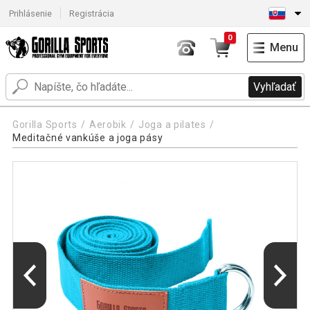
Prihlásenie
Registrácia
0
Menu
Vyhľadať
Gorilla Sports
Aerobik
Joga a pilates
Meditačné vankúše a joga pásy