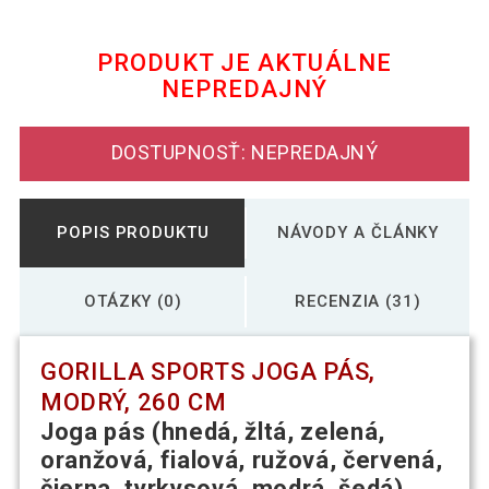
17,00 €
Gorilla Sports Joga pás, červený, 260 cm
7,60 €
PRODUKT JE AKTUÁLNE
NEPREDAJNÝ
12,19 €
Gorilla Sports Joga pás, čierny, 260 cm
DOSTUPNOSŤ: NEPREDAJNÝ
16,59 €
Gorilla Sports Joga pás, žltý, 260 cm
POPIS PRODUKTU
NÁVODY A ČLÁNKY
OTÁZKY (0)
RECENZIA (31)
GORILLA SPORTS JOGA PÁS,
MODRÝ, 260 CM
Joga pás (hnedá, žltá, zelená,
oranžová, fialová, ružová, červená,
čierna, tyrkysová, modrá, šedá)