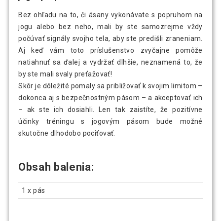
Bez ohľadu na to, či ásany vykonávate s popruhom na
jogu alebo bez neho, mali by ste samozrejme vždy
počúvať signály svojho tela, aby ste predišli zraneniam.
Aj keď vám toto príslušenstvo zvyčajne pomôže
natiahnuť sa ďalej a vydržať dlhšie, neznamená to, že
by ste mali svaly preťažovať!
Skôr je dôležité pomaly sa približovať k svojim limitom –
dokonca aj s bezpečnostným pásom – a akceptovať ich
– ak ste ich dosiahli. Len tak zaistíte, že pozitívne
účinky tréningu s jogovým pásom bude možné
skutočne dlhodobo pociťovať.
Obsah balenia:
1 x pás