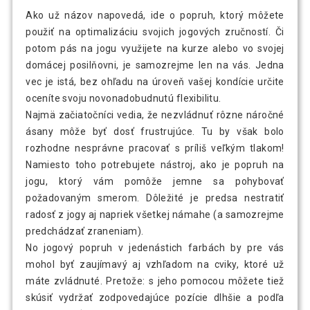
Ako už názov napovedá, ide o popruh, ktorý môžete
použiť na optimalizáciu svojich jogových zručností. Či
potom pás na jogu využijete na kurze alebo vo svojej
domácej posilňovni, je samozrejme len na vás. Jedna
vec je istá, bez ohľadu na úroveň vašej kondície určite
oceníte svoju novonadobudnutú flexibilitu.
Najmä začiatočníci vedia, že nezvládnuť rôzne náročné
ásany môže byť dosť frustrujúce. Tu by však bolo
rozhodne nesprávne pracovať s príliš veľkým tlakom!
Namiesto toho potrebujete nástroj, ako je popruh na
jogu, ktorý vám pomôže jemne sa pohybovať
požadovaným smerom. Dôležité je predsa nestratiť
radosť z jogy aj napriek všetkej námahe (a samozrejme
predchádzať zraneniam).
No jogový popruh v jedenástich farbách by pre vás
mohol byť zaujímavý aj vzhľadom na cviky, ktoré už
máte zvládnuté. Pretože: s jeho pomocou môžete tiež
skúsiť vydržať zodpovedajúce pozície dlhšie a podľa