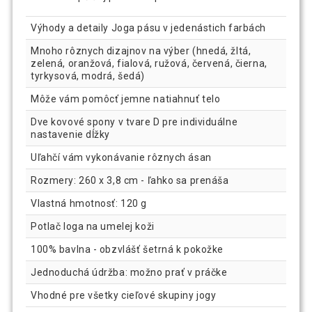
Výhody a detaily Joga pásu v jedenástich farbách
Mnoho rôznych dizajnov na výber (hnedá, žltá,
zelená, oranžová, fialová, ružová, červená, čierna,
tyrkysová, modrá, šedá)
Môže vám pomôcť jemne natiahnuť telo
Dve kovové spony v tvare D pre individuálne
nastavenie dĺžky
Uľahčí vám vykonávanie rôznych ásan
Rozmery: 260 x 3,8 cm - ľahko sa prenáša
Vlastná hmotnosť: 120 g
Potlač loga na umelej koži
100% bavlna - obzvlášť šetrná k pokožke
Jednoduchá údržba: možno prať v práčke
Vhodné pre všetky cieľové skupiny jogy