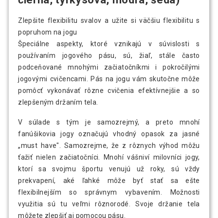
Zlepšite flexibilitu svalov a užite si väčšiu flexibilitu s
popruhom na jogu
Špeciálne aspekty, ktoré vznikajú v súvislosti s
používaním jogového pásu, sú, žiaľ, stále často
podceňované mnohými začiatočníkmi i pokročilými
jogovými cvičencami. Pás na jogu vám skutočne môže
pomôcť vykonávať rôzne cvičenia efektívnejšie a so
zlepšeným držaním tela.
V súlade s tým je samozrejmý, a preto mnohí
fanúšikovia jogy označujú vhodný opasok za jasné
„must have". Samozrejme, že z rôznych výhod môžu
ťažiť nielen začiatočníci. Mnohí vášniví milovníci jogy,
ktorí sa svojmu športu venujú už roky, sú vždy
prekvapení, aké ľahké môže byť stať sa ešte
flexibilnejším so správnym vybavením. Možnosti
využitia sú tu veľmi rôznorodé. Svoje držanie tela
môžete zlepšiť aj pomocou pásu.