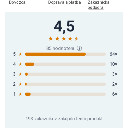
cm, zelený
Dovozca
Doprava a platba
Zákaznícka
podpora
4,5
85 hodnotení
5
★
64×
4
★
10×
3
★
3×
2
★
2×
1
★
6×
193 zákazníkov zakúpilo tento produkt