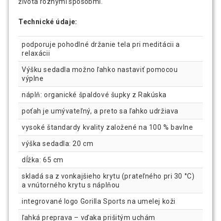
života rôznymi spôsobmi.
Technické údaje:
podporuje pohodlné držanie tela pri meditácii a
relaxácii
Výšku sedadla možno ľahko nastaviť pomocou
výplne
náplň: organické špaldové šupky z Rakúska
poťah je umývateľný, a preto sa ľahko udržiava
vysoké štandardy kvality založené na 100 % bavlne
výška sedadla: 20 cm
dĺžka: 65 cm
skladá sa z vonkajšieho krytu (prateľného pri 30 °C)
a vnútorného krytu s náplňou
integrované logo Gorilla Sports na umelej koži
ľahká preprava – vďaka prišitým uchám