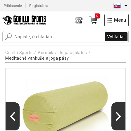
Prihlásenie
Registrácia
0
Menu
Vyhľadať
Gorilla Sports
Aerobik
Joga a pilates
Meditačné vankúše a joga pásy