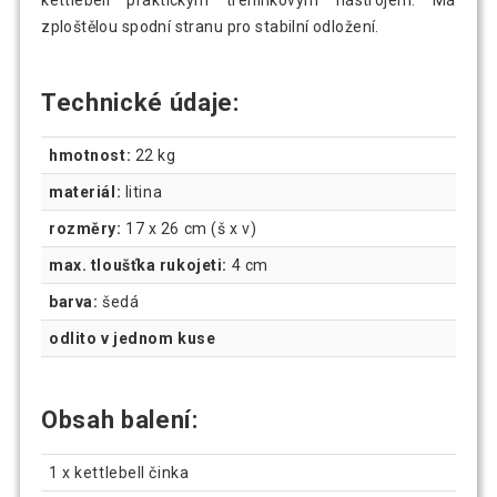
kettlebell praktickým tréninkovým nástrojem. Má
zploštělou spodní stranu pro stabilní odložení.
Technické údaje:
hmotnost:
22 kg
materiál:
litina
rozměry:
17 x 26 cm (š x v)
max. tloušťka rukojeti:
4 cm
barva:
šedá
odlito v jednom kuse
Obsah balení:
1 x kettlebell činka