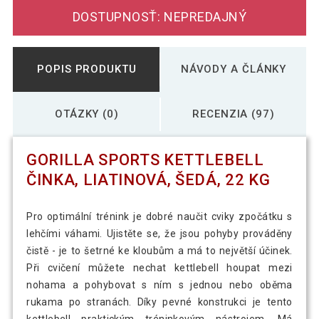
DOSTUPNOSŤ: NEPREDAJNÝ
POPIS PRODUKTU
NÁVODY A ČLÁNKY
OTÁZKY (0)
RECENZIA (97)
GORILLA SPORTS KETTLEBELL
ČINKA, LIATINOVÁ, ŠEDÁ, 22 KG
Pro optimální trénink je dobré naučit cviky zpočátku s
lehčími váhami. Ujistěte se, že jsou pohyby prováděny
čistě - je to šetrné ke kloubům a má to největší účinek.
Při cvičení můžete nechat kettlebell houpat mezi
nohama a pohybovat s ním s jednou nebo oběma
rukama po stranách. Díky pevné konstrukci je tento