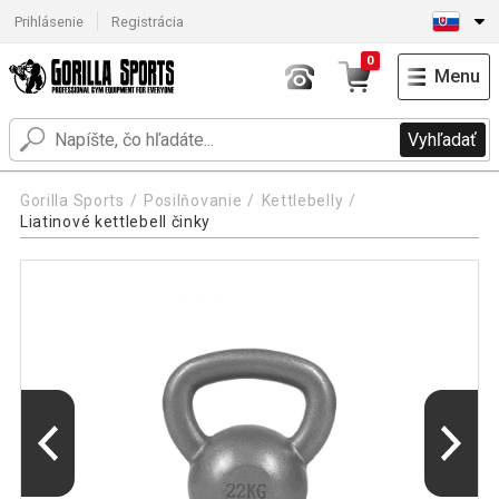
Prihlásenie
Registrácia
0
Menu
Vyhľadať
Gorilla Sports
Posilňovanie
Kettlebelly
Liatinové kettlebell činky