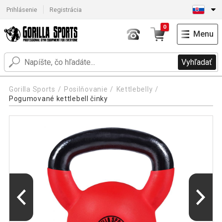
Prihlásenie
Registrácia
0
Menu
Vyhľadať
Gorilla Sports
Posilňovanie
Kettlebelly
Pogumované kettlebell činky