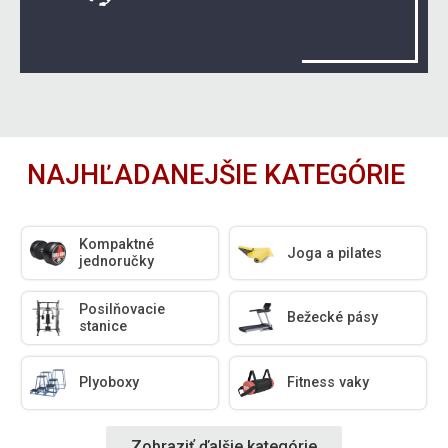
NAJHĽADANEJŠIE KATEGÓRIE
Kompaktné
Joga a pilates
jednoručky
Posilňovacie
Bežecké pásy
stanice
Plyoboxy
Fitness vaky
Zobraziť ďalšie kategórie