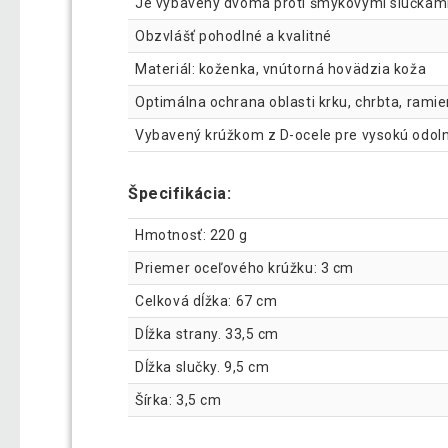
Je vybavený dvoma proti šmykovými slučkami 
Obzvlášť pohodlné a kvalitné
Materiál: koženka, vnútorná hovädzia koža
Optimálna ochrana oblasti krku, chrbta, ramie
Vybavený krúžkom z D-ocele pre vysokú odol
Špecifikácia:
Hmotnosť: 220 g
Priemer oceľového krúžku: 3 cm
Celková dĺžka: 67 cm
Dĺžka strany. 33,5 cm
Dĺžka slučky. 9,5 cm
Šírka: 3,5 cm