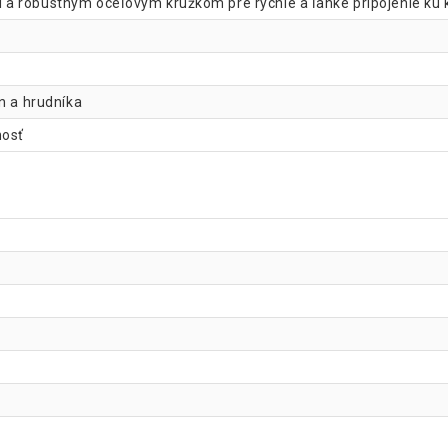
a robustným oceľovým krúžkom pre rýchle a ľahké pripojenie ku 
n a hrudníka
nosť