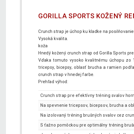
GORILLA SPORTS KOŽENÝ RE
Crunch strap je úchop ku kladke na posilňovanie
Vysoká kvalita.
koža
Hnedý kožený crunch strap od Gorilla Sports pre 
Vďaka tomuto vysoko kvalitnému úchopu zo 10
tricepsy, bicepsy, oblasť brucha a ramien pod
crunch strap v hnedej farbe.
Prehľad výhod:
Crunch strap pre efektívny tréning svalov horn
Na spevnenie tricepsov, bicepsov, brucha a ob
Na izolovaný tréning brušných svalov cez cru
S ťažno pomôckou pre optimálny tréning bruš