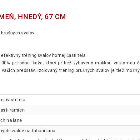
MEŇ, HNEDÝ, 67 CM
 brušných svalov.
efektívny tréning svalov hornej časti tela
0% prírodnej kože, ktorý je tiež vybavený mäkkou vnútornou č
ľa vašich predstáv. Izolovaný tréning brušných svalov je tiež m
ej časti tela
lasti ramien
nch na lane
ných svalov na ťahaní lana