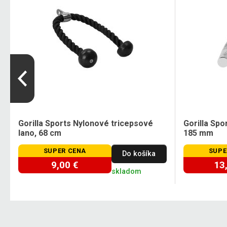
Gorilla Sports Nylonové tricepsové
Gorilla Sp
lano, 68 cm
185 mm
SUPER CENA
SUPE
Do košíka
9,00 €
13
skladom