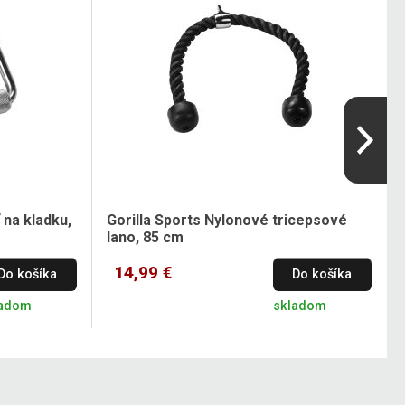
na kladku,
Gorilla Sports Nylonové tricepsové
lano, 85 cm
14,99 €
Do košíka
Do košíka
ladom
skladom