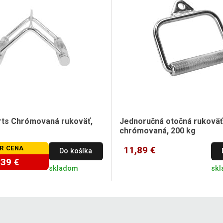
orts Chrómovaná rukoväť,
Jednoručná otočná rukoväť 
chrómovaná, 200 kg
R CENA
11,89 €
Do košíka
,39 €
skladom
sk