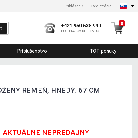
Prihlásenie
Registrácia
0
+421 950 538 940
ť
PO - PIA, 08:00 - 16:00
Príslušenstvo
TOP ponuky
OŽENÝ REMEŇ, HNEDÝ, 67 CM
E AKTUÁLNE NEPREDAJNÝ