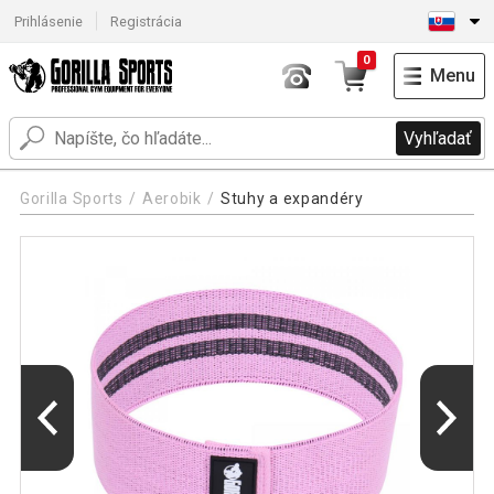
Prihlásenie
Registrácia
0
Menu
Vyhľadať
Gorilla Sports
Aerobik
Stuhy a expandéry