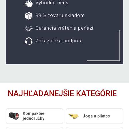
Výhodné ceny
99 % tovaru skladom
Garancia vrátenia peňazí
Zákaznícka podpora
NAJHĽADANEJŠIE KATEGÓRIE
Kompaktné
Joga a pilates
jednoručky