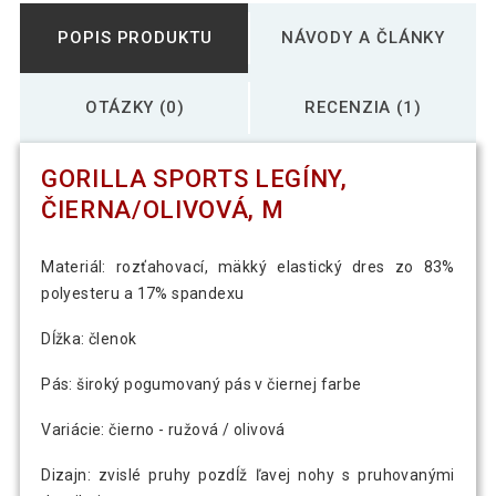
POPIS PRODUKTU
NÁVODY A ČLÁNKY
OTÁZKY (0)
RECENZIA (1)
GORILLA SPORTS LEGÍNY,
ČIERNA/OLIVOVÁ, M
Materiál: rozťahovací, mäkký elastický dres zo 83%
polyesteru a 17% spandexu
Dĺžka: členok
Pás: široký pogumovaný pás v čiernej farbe
Variácie: čierno - ružová / olivová
Dizajn: zvislé pruhy pozdĺž ľavej nohy s pruhovanými