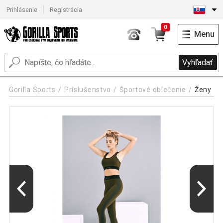
Prihlásenie
Registrácia
0
Menu
Vyhľadať
Gorilla Sports
Príslušenstvo
Športové oblečenie
Ženy