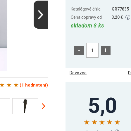
Katalógové číslo:
GR77835
Cena dopravy od:
3,20 €
skladom 3 ks
-
+
Dovozca
D
(1 hodnotení)
5,0