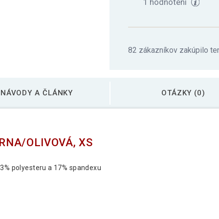
1 hodnotení
82 zákazníkov zakúpilo te
NÁVODY A ČLÁNKY
OTÁZKY (0)
ERNA/OLIVOVÁ, XS
 83% polyesteru a 17% spandexu