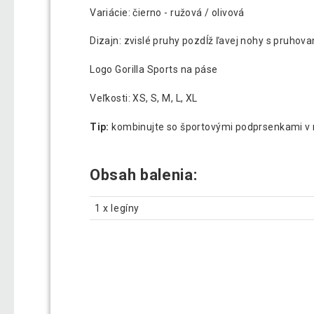
Variácie: čierno - ružová / olivová
Dizajn: zvislé pruhy pozdĺž ľavej nohy s pruhov
Logo Gorilla Sports na páse
Veľkosti: XS, S, M, L, XL
Tip:
kombinujte so športovými podprsenkami v
Obsah balenia:
1 x legíny