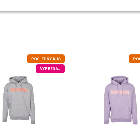
POSLEDNÝ KUS
PO
VÝPREDAJ