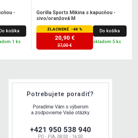
ucňou -
Gorilla Sports Mikina s kapucňou -
sivo/oranžová M
ZLACNENÉ -44 %
Do košíka
Do košíka
20,90 €
adom 1 ks
skladom 5 ks
37,00 €
Potrebujete poradiť?
Poradíme Vám s výberom
a zodpovieme Vaše otázky
+421 950 538 940
PO - PIA, 08:00 - 16:00