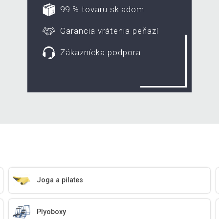
99 % tovaru skladom
Garancia vrátenia peňazí
Zákaznícka podpora
Joga a pilates
Plyoboxy