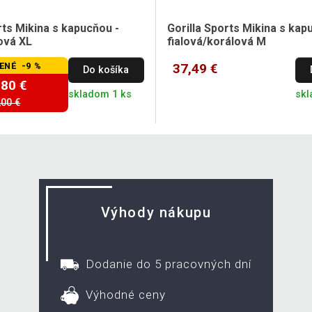
rts Mikina s kapucňou -
Gorilla Sports Mikina s kap
ová XL
fialová/korálová M
ENÉ -9 %
37,49 €
Do košíka
,80 €
skladom 1 ks
skl
,00 €
Výhody nákupu
Dodanie do 5 pracovných dní
Výhodné ceny