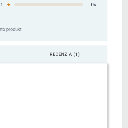
1
★
0×
nto produkt
RECENZIA (1)