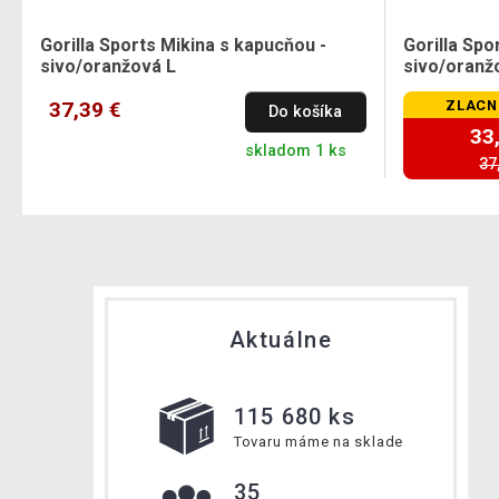
Gorilla Sports Mikina s kapucňou -
Gorilla Spo
sivo/oranžová L
sivo/oranž
37,39 €
ZLACN
Do košíka
33
skladom 1 ks
37
Aktuálne
115 680 ks
Tovaru máme na sklade
35