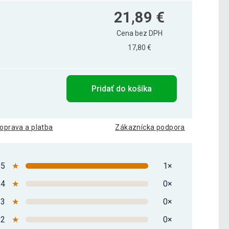
21,89 €
Cena bez DPH
17,80 €
Pridať do košíka
oprava a platba
Zákaznícka podpora
5
★
1×
4
★
0×
3
★
0×
2
★
0×