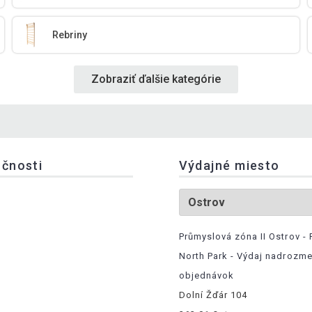
Rebriny
Zobraziť ďalšie kategórie
očnosti
Výdajné miesto
Průmyslová zóna II Ostrov - 
North Park - Výdaj nadrozm
objednávok
Dolní Žďár 104