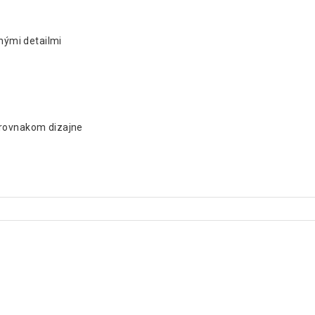
anými detailmi
 rovnakom dizajne