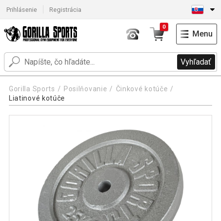
Prihlásenie
Registrácia
0
Menu
Vyhľadať
Gorilla Sports
Posilňovanie
Činkové kotúče
Liatinové kotúče