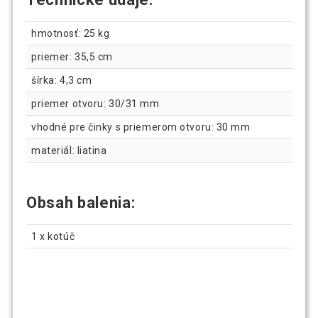
strieborný, 30 kg
hmotnosť: 25 kg
Gorilla Sports Liatinový záťažový kotúč,
15,99 €
priemer: 35,5 cm
strieborný, 5 kg
šírka: 4,3 cm
priemer otvoru: 30/31 mm
Gorilla Sports Sada liatinových kotúčov
100,69 €
4 x 2,5 kg + 4 x 5 kg
vhodné pre činky s priemerom otvoru: 30 mm
materiál: liatina
Obsah balenia:
1 x kotúč