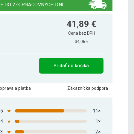
E DO 2-3 PRACOVNÝCH DNÍ
41,89 €
Cena bez DPH
34,06 €
Pridať do košíka
oprava a platba
Zákaznícka podpora
5
★
11×
4
★
1×
3
★
2×