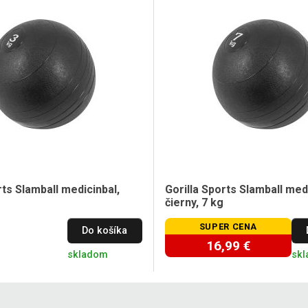
rts Slamball medicinbal,
Gorilla Sports Slamball medi
čierny, 7 kg
SUPER CENA
Do košíka
16,99 €
skladom
sk