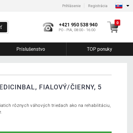
Prihlásenie
Registrácia
0
+421 950 538 940
ť
PO - PIA, 08:00 - 16:00
Príslušenstvo
TOP ponuky
DICINBAL, FIALOVÝ/ČIERNY, 5
iatich rôznych váhových triedach ako na rehabilitáciu,
e.