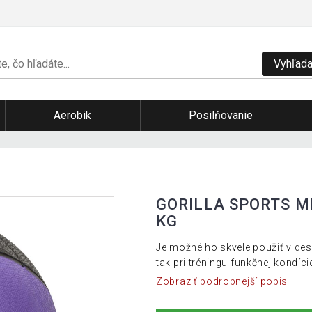
Vyhľada
Aerobik
Posilňovanie
GORILLA SPORTS ME
KG
Je možné ho skvele použiť v des
tak pri tréningu funkčnej kondíci
Zobraziť podrobnejší popis