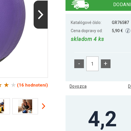
DODANI
Katalógové číslo:
GR76587
Cena dopravy od:
5,90 €
skladom 4 ks
-
+
(16 hodnotení)
Dovozca
D
4,2