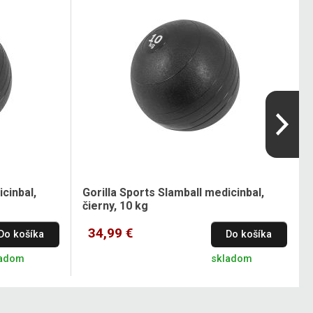
cinbal,
Gorilla Sports Slamball medicinbal,
čierny, 10 kg
34,99 €
Do košíka
Do košíka
ladom
skladom