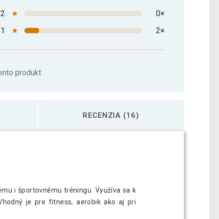
2
★
0×
1
★
2×
ento produkt
RECENZIA (16)
nému i športovnému tréningu. Využíva sa k
hodný je pre fitness, aerobik ako aj pri