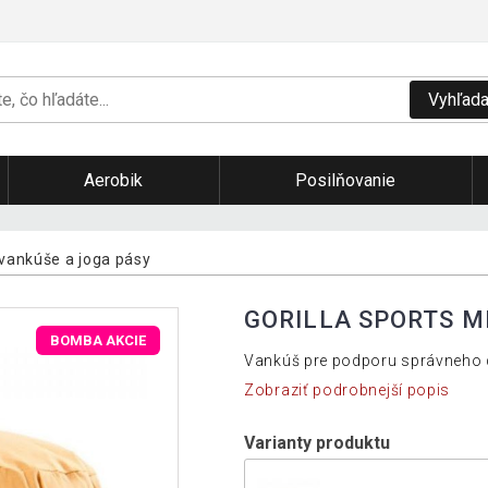
Vyhľada
Aerobik
Posilňovanie
vankúše a joga pásy
GORILLA SPORTS M
BOMBA AKCIE
Vankúš pre podporu správneho dr
Zobraziť podrobnejší popis
Varianty produktu