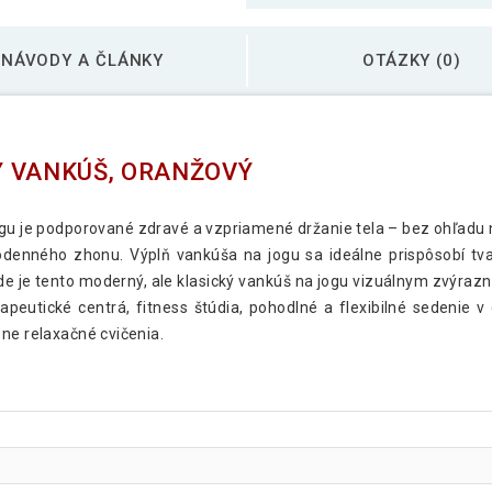
NÁVODY A ČLÁNKY
OTÁZKY (0)
Ý VANKÚŠ, ORANŽOVÝ
ogu je podporované zdravé a vzpriamené držanie tela – bez ohľadu 
dodenného zhonu. Výplň vankúša na jogu sa ideálne prispôsobí tv
e je tento moderný, ale klasický vankúš na jogu vizuálnym zvýra
erapeutické centrá, fitness štúdia, pohodlné a flexibilné sedenie
ne relaxačné cvičenia.