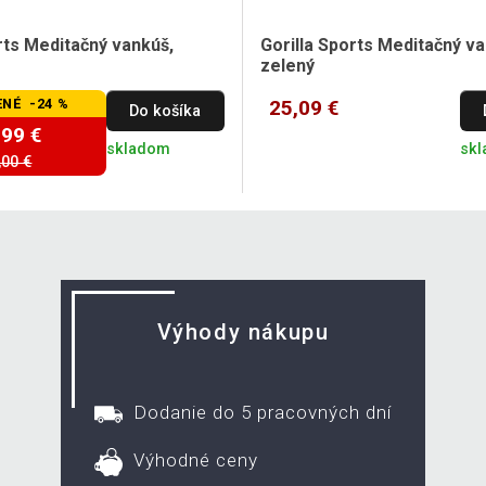
rts Meditačný vankúš,
Gorilla Sports Meditačný va
zelený
NÉ -24 %
25,09 €
Do košíka
,99 €
skladom
sk
,00 €
Výhody nákupu
Dodanie do 5 pracovných dní
Výhodné ceny