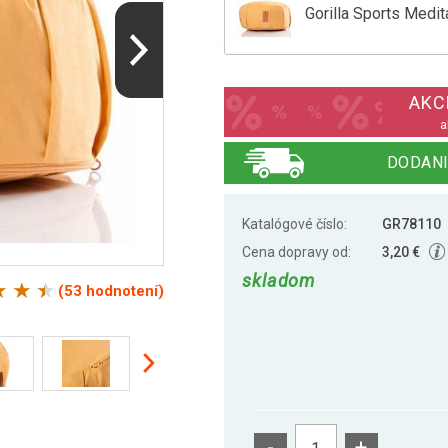
Gorilla Sports Medi
Gorilla Sports Medit
AKCI
a
Gorilla Sports Medit
DODANI
Katalógové číslo:
GR78110
Gorilla Sports Medit
Cena dopravy od:
3,20 €
skladom
(53 hodnotení)
Gorilla Sports Medi
Gorilla Sports Medi
-
+