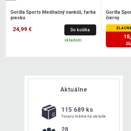
Gorilla Sports Meditačný vankúš, farba
Gorilla Spo
piesku
čierny
24,99 €
ZLACNE
Do košíka
18
skladom
25
Aktuálne
115 689 ks
Tovaru máme na sklade
28