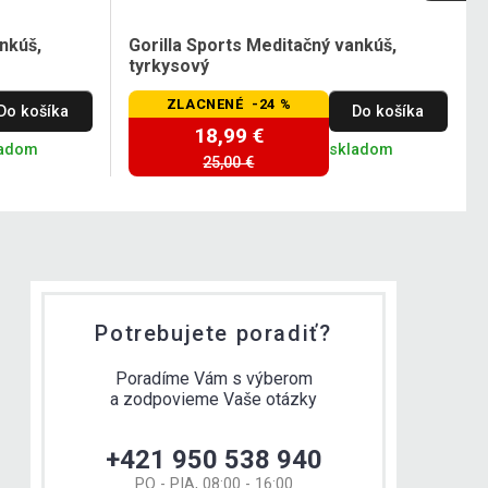
nkúš,
Gorilla Sports Meditačný vankúš,
tyrkysový
ZLACNENÉ -24 %
Do košíka
Do košíka
18,99 €
ladom
skladom
25,00 €
Potrebujete poradiť?
Poradíme Vám s výberom
a zodpovieme Vaše otázky
+421 950 538 940
PO - PIA, 08:00 - 16:00