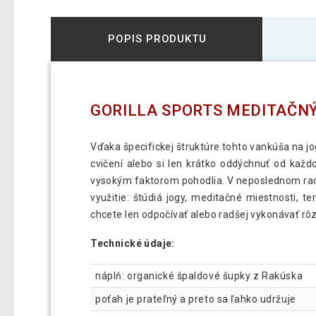
POPIS PRODUKTU
GORILLA SPORTS MEDITAČN
Vďaka špecifickej štruktúre tohto vankúša na j
cvičení alebo si len krátko oddýchnuť od kaž
vysokým faktorom pohodlia. V neposlednom rad
využitie: štúdiá jogy, meditačné miestnosti, t
chcete len odpočívať alebo radšej vykonávať rôz
Technické údaje:
náplň: organické špaldové šupky z Rakúska
poťah je prateľný a preto sa ľahko udržuje