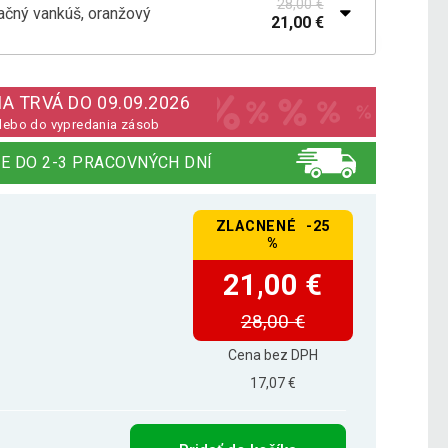
28,00 €
tačný vankúš, oranžový
21,00 €
ačný vankúš, červený
25,19 €
A TRVÁ DO 09.09.2026
lebo do vypredania zásob
25,00 €
ačný vankúš, čierny
E DO 2-3 PRACOVNÝCH DNÍ
18,99 €
ZLACNENÉ -25
ačný vankúš, farba piesku
24,99 €
%
21,00 €
28,00 €
tačný vankúš, limetkový/zelený
28,19 €
Cena bez DPH
17,07 €
tačný vankúš, modrý
28,19 €