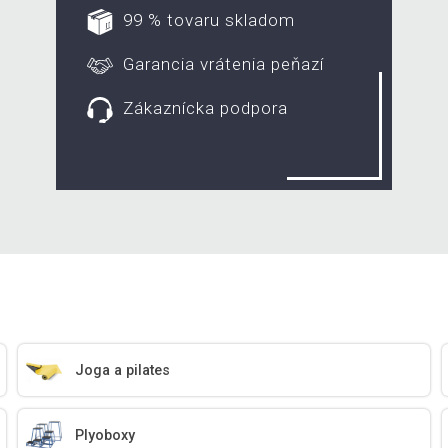
99 % tovaru skladom
Garancia vrátenia peňazí
Zákaznícka podpora
Joga a pilates
Plyoboxy