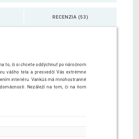
RECENZIA (53)
na to, či si chcete oddýchnuť po náročnom
aru vášho tela a presvedčí Vás extrémne
znením interiéru. Vankúš má mnohostranné
 v domácnosti. Nezáleží na tom, či na ňom