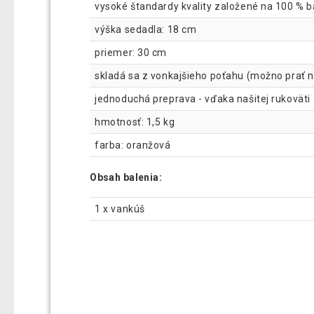
vysoké štandardy kvality založené na 100 % b
výška sedadla: 18 cm
priemer: 30 cm
skladá sa z vonkajšieho poťahu (možno prať 
jednoduchá preprava - vďaka našitej rukoväti
hmotnosť: 1,5 kg
farba: oranžová
Obsah balenia:
1 x vankúš