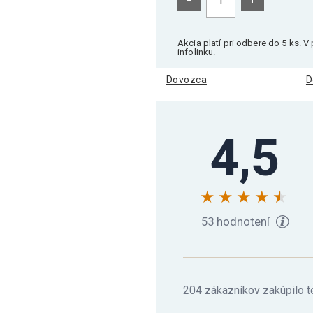
Gorilla Sports Medit
Akcia platí pri odbere do 5 ks. 
infolinku.
Dovozca
D
Gorilla Sports Medit
4,5
Gorilla Sports Medit
Meditačný vankúš Gor
53 hodnotení
204 zákazníkov zakúpilo t