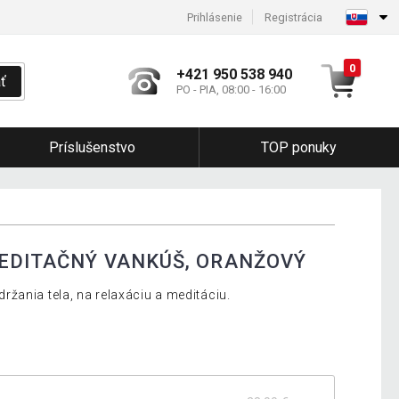
Prihlásenie
Registrácia
0
+421 950 538 940
ť
PO - PIA, 08:00 - 16:00
Príslušenstvo
TOP ponuky
EDITAČNÝ VANKÚŠ, ORANŽOVÝ
žania tela, na relaxáciu a meditáciu.