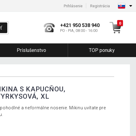
Prihlásenie
Registrácia
0
+421 950 538 940
ť
PO - PIA, 08:00 - 16:00
Príslušenstvo
TOP ponuky
IKINA S KAPUCŇOU,
YRKYSOVÁ, XL
 pohodlné a neformálne nosenie. Mikinu uvítate pre
u.