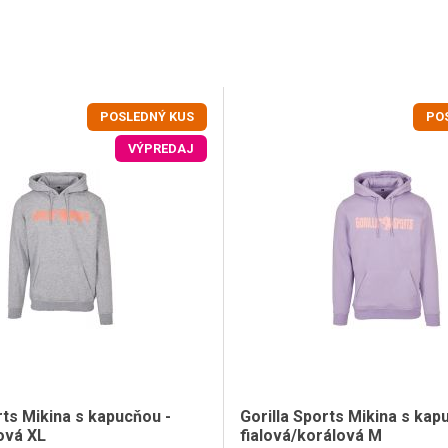
POSLEDNÝ KUS
PO
VÝPREDAJ
rts Mikina s kapucňou -
Gorilla Sports Mikina s kap
ová XL
fialová/korálová M