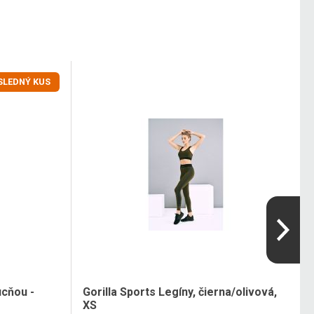
SLEDNÝ KUS
ucňou -
Gorilla Sports Legíny, čierna/olivová,
XS