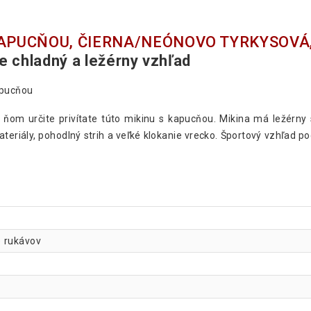
KAPUCŇOU, ČIERNA/NEÓNOVO TYRKYSOVÁ,
e chladný a ležérny vzhľad
apucňou
o ňom určite privítate túto mikinu s kapucňou. Mikina má ležérny 
ateriály, pohodlný strih a veľké klokanie vrecko. Športový vzhľad 
e rukávov