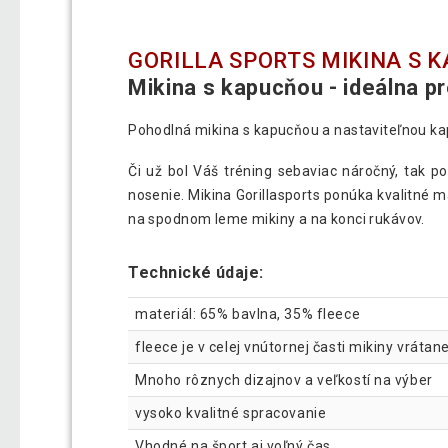
GORILLA SPORTS MIKINA S 
Mikina s kapucňou - ideálna pr
Pohodlná mikina s kapucňou a nastaviteľnou k
Či už bol Váš tréning sebaviac náročný, tak p
nosenie. Mikina Gorillasports ponúka kvalitné m
na spodnom leme mikiny a na konci rukávov.
Technické údaje:
materiál: 65% bavlna, 35% fleece
fleece je v celej vnútornej časti mikiny vrátan
Mnoho rôznych dizajnov a veľkostí na výber
vysoko kvalitné spracovanie
Vhodné na šport aj voľný čas