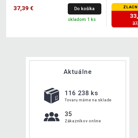
37,39 €
ZLACN
Do košíka
33
skladom 1 ks
37
Aktuálne
116 238 ks
Tovaru máme na sklade
35
Zákazníkov online