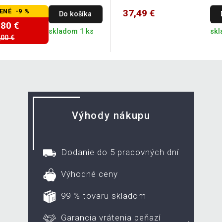
ENÉ -9 %
37,49 €
Do košíka
,80 €
skladom 1 ks
skl
,00 €
Výhody nákupu
Dodanie do 5 pracovných dní
Výhodné ceny
99 % tovaru skladom
Garancia vrátenia peňazí