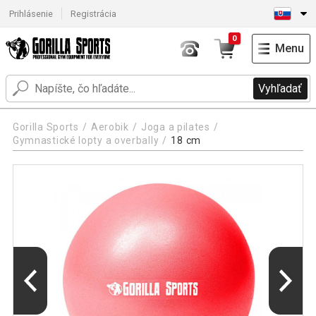
Prihlásenie
Registrácia
0
Menu
Vyhľadať
Gorilla Sports
Aerobik
Joga a pilates
Gymnastické lopty a overbally
18 cm