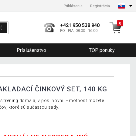
Prihlásenie
Registrácia
0
+421 950 538 940
ť
PO - PIA, 08:00 - 16:00
Príslušenstvo
TOP ponuky
KLADACÍ ČINKOVÝ SET, 140 KG
Váš tréning doma aj v posilňovni. Hmotnosť môžete
ov, ktoré sú súčasťou sady.