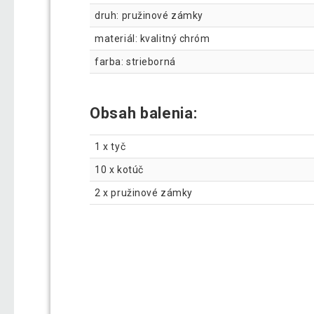
druh: pružinové zámky
materiál: kvalitný chróm
farba: strieborná
Obsah balenia:
1 x tyč
10 x kotúč
2 x pružinové zámky