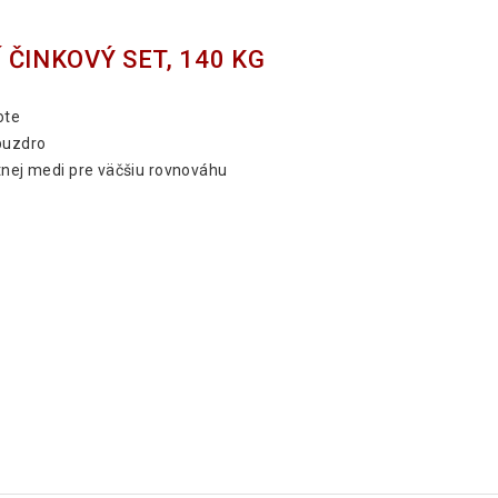
ČINKOVÝ SET, 140 KG
ote
 puzdro
itnej medi pre väčšiu rovnováhu