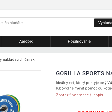
Vyhľada
Aerobik
Posilňovanie
y nakladacích činiek
GORILLA SPORTS NA
Ideálny set, ktorý pokryje celý 
ľubovoľne meniť pomocou kotúč
Zobraziť podrobnejší popis