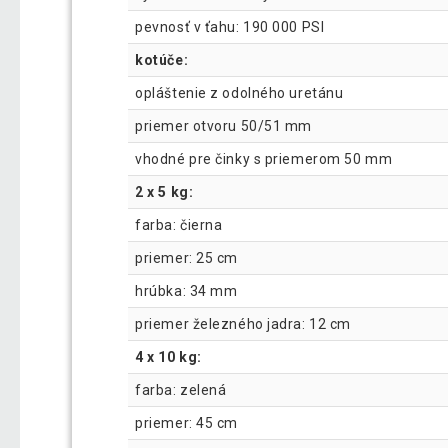
pevnosť v ťahu: 190 000 PSI
kotúče:
opláštenie z odolného uretánu
priemer otvoru 50/51 mm
vhodné pre činky s priemerom 50 mm
2 x 5 kg:
farba: čierna
priemer: 25 cm
hrúbka: 34 mm
priemer železného jadra: 12 cm
4 x 10 kg:
farba: zelená
priemer: 45 cm