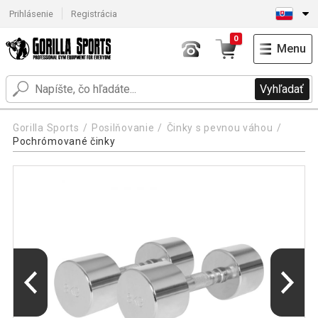
Prihlásenie
Registrácia
0
Menu
Vyhľadať
Gorilla Sports
Posilňovanie
Činky s pevnou váhou
Pochrómované činky