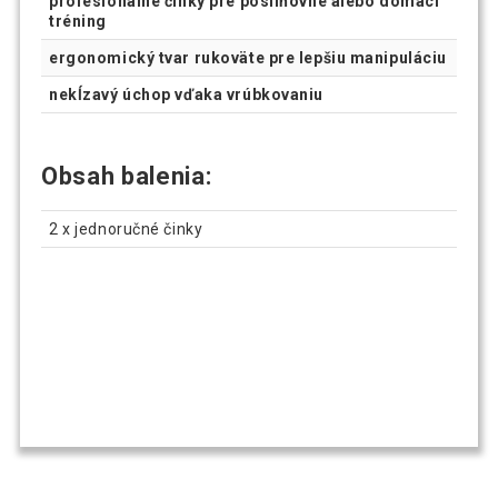
profesionálne činky pre posilňovne alebo domáci
tréning
ergonomický tvar rukoväte pre lepšiu manipuláciu
nekĺzavý úchop vďaka vrúbkovaniu
Obsah balenia:
2 x jednoručné činky