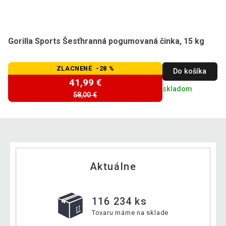
Gorilla Sports Šesťhranná pogumovaná činka, 15 kg
ZLACNENÉ -28 %
Do košíka
41,99 €
skladom
58,00 €
Aktuálne
116 234 ks
Tovaru máme na sklade