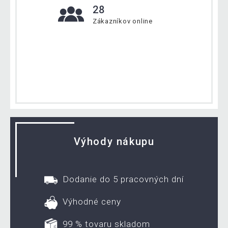
28
Zákazníkov online
Výhody nákupu
Dodanie do 5 pracovných dní
Výhodné ceny
99 % tovaru skladom