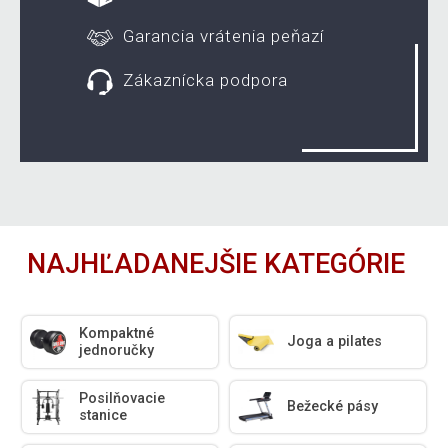
Garancia vrátenia peňazí
Zákaznícka podpora
NAJHĽADANEJŠIE KATEGÓRIE
Kompaktné
Joga a pilates
jednoručky
Posilňovacie
Bežecké pásy
stanice