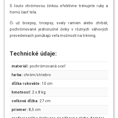
S touto chrómovou činkou efektívne trénujete ruky a
hornú časť tela.
Či už bicepsy, tricepsy, svaly ramien alebo chrbát,
pochrómované jednoručné činky v rôznych váhových
prevedeniach ponúkajú veľa možností na tréning.
Technické údaje:
materiál:
pochrómovaná oceľ
farba:
chróm/striebro
dĺžka rukoväte:
10 cm
hmotnosť:
2 x 8 kg
celková dĺžka:
27 cm
priemer:
8,5 cm