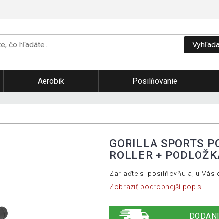
Vyhľada
Aerobik
Posilňovanie
GORILLA SPORTS P
ROLLER + PODLOŽK
Zariaďte si posilňovňu aj u Vá
Zobraziť podrobnejší popis
DODANI