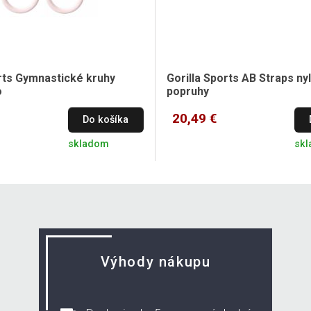
orts Gymnastické kruhy
Gorilla Sports AB Straps n
o
popruhy
20,49 €
Do košíka
skladom
sk
Výhody nákupu