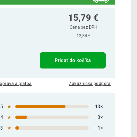
15,79 €
Cena bez DPH
12,84 €
Pridať do košíka
oprava a platba
Zákaznícka podpora
5
★
13×
4
★
3×
3
★
1×