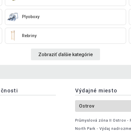
Plyoboxy
Rebriny
Zobraziť ďalšie kategórie
očnosti
Výdajné miesto
Průmyslová zóna II Ostrov - 
North Park - Výdaj nadrozm