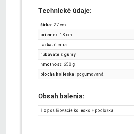
Technické údaje:
šírka:
27 cm
priemer:
18 cm
farba:
čierna
rukoväte z gumy
hmotnosť:
650 g
plocha kolieska:
pogumovaná
Obsah balenia:
1 x posilňovacie koliesko + podložka