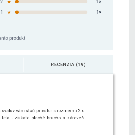
2
★
1×
1
★
1×
ento produkt
RECENZIA (19)
 svalov vám stačí priestor s rozmermi 2 x
 tela - získate ploché brucho a zároveň