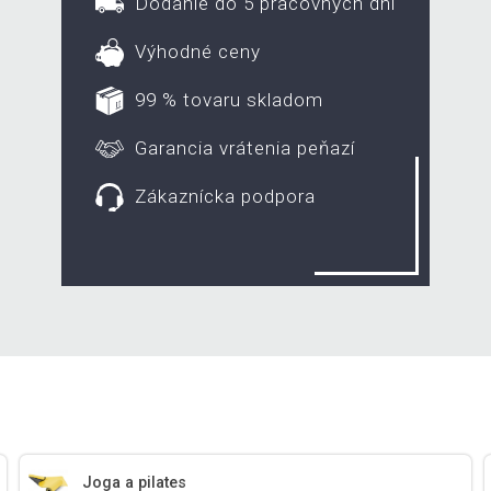
Dodanie do 5 pracovných dní
Výhodné ceny
99 % tovaru skladom
Garancia vrátenia peňazí
Zákaznícka podpora
Joga a pilates