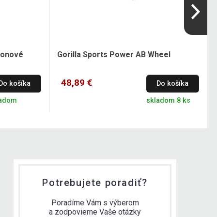
ylonové
Gorilla Sports Power AB Wheel
48,89 €
Do košíka
Do košíka
ladom
skladom 8 ks
Potrebujete poradiť?
Poradíme Vám s výberom
a zodpovieme Vaše otázky