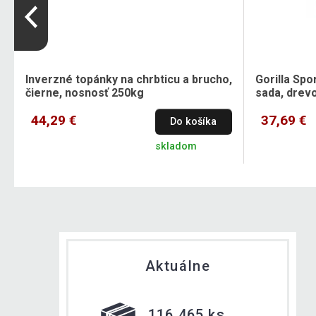
Inverzné topánky na chrbticu a brucho,
Gorilla Sp
čierne, nosnosť 250kg
sada, drev
44,29 €
37,69 €
Do košíka
skladom
Aktuálne
116 465 ks