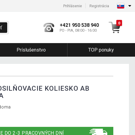
Prihlásenie
Registrácia
0
+421 950 538 940
ť
PO - PIA, 08:00 - 16:00
Príslušenstvo
TOP ponuky
OSILŇOVACIE KOLIESKO AB
A
s doma
E DO 2-3 PRACOVNÝCH DNÍ