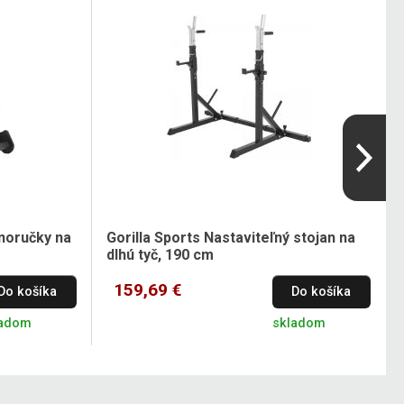
dnoručky na
Gorilla Sports Nastaviteľný stojan na
dlhú tyč, 190 cm
159,69 €
Do košíka
Do košíka
ladom
skladom