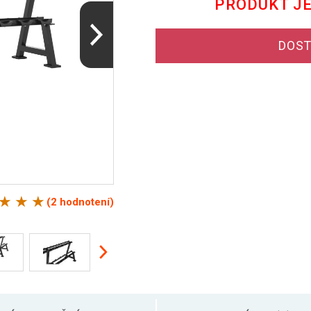
PRODUKT J
DOST
(2 hodnotení)