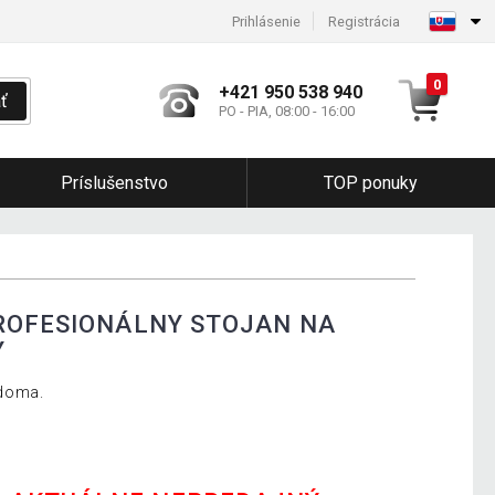
Prihlásenie
Registrácia
0
+421 950 538 940
ť
PO - PIA, 08:00 - 16:00
Príslušenstvo
TOP ponuky
ROFESIONÁLNY STOJAN NA
Y
 doma.