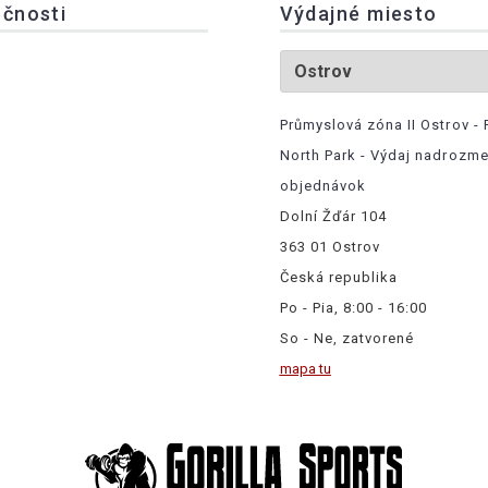
očnosti
Výdajné miesto
Průmyslová zóna II Ostrov - 
North Park - Výdaj nadrozm
objednávok
Dolní Žďár 104
363 01 Ostrov
Česká republika
Po - Pia, 8:00 - 16:00
So - Ne, zatvorené
mapa tu