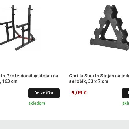
rts Profesionálny stojan na
Gorilla Sports Stojan na je
, 163 cm
aerobik, 33 x 7 cm
9,09 €
Do košíka
skladom
sk