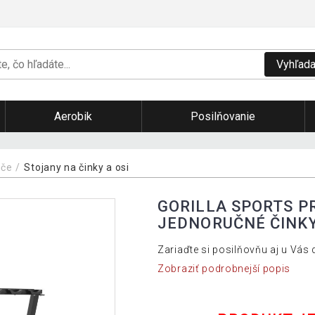
Vyhľada
Aerobik
Posilňovanie
úče
Stojany na činky a osi
GORILLA SPORTS P
JEDNORUČNÉ ČINK
Zariaďte si posilňovňu aj u Vás
Zobraziť podrobnejší popis