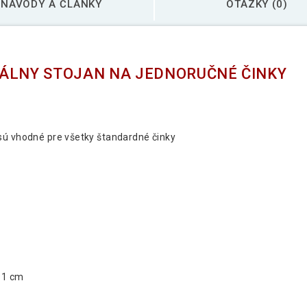
NÁVODY A ČLÁNKY
OTÁZKY (0)
NÁLNY STOJAN NA JEDNORUČNÉ ČINKY
sú vhodné pre všetky štandardné činky
/91 cm