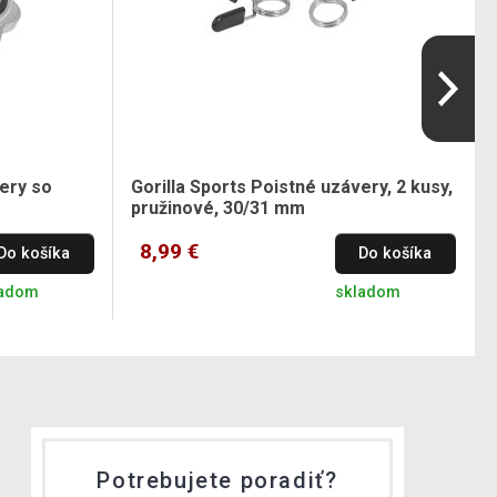
very so
Gorilla Sports Poistné uzávery, 2 kusy,
pružinové, 30/31 mm
8,99 €
Do košíka
Do košíka
ladom
skladom
Potrebujete poradiť?