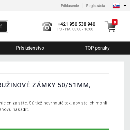
Prihlásenie
Registrácia
0
+421 950 538 940
ť
PO - PIA, 08:00 - 16:00
Príslušenstvo
TOP ponuky
RUŽINOVÉ ZÁMKY 50/51MM,
len zaistíte. Sú tiež navrhnuté tak, aby ste ich mohli
 znovu nasadiť.