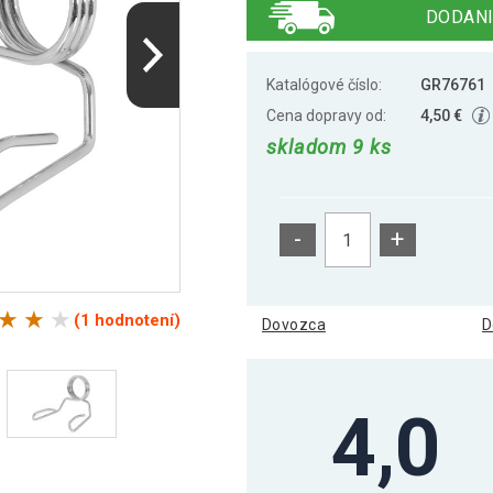
DODANI
Katalógové číslo:
GR76761
Cena dopravy od:
4,50 €
skladom 9 ks
-
+
(1 hodnotení)
Dovozca
D
4,0