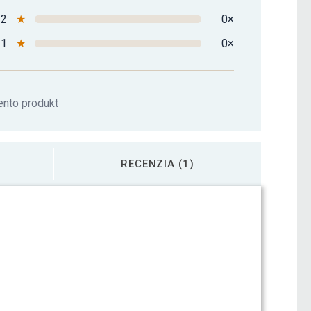
2
★
0×
1
★
0×
ento produkt
RECENZIA (1)