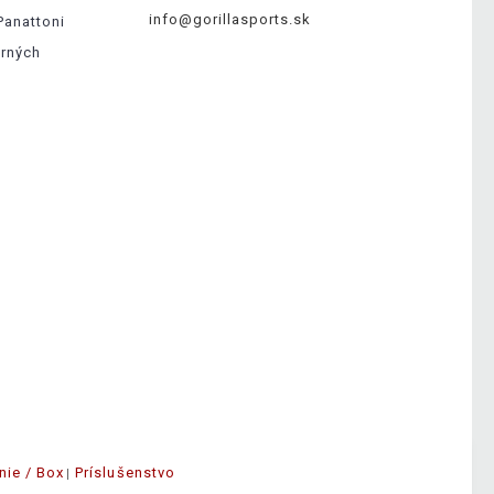
info@gorillasports.sk
Panattoni
erných
nie / Box
Príslušenstvo