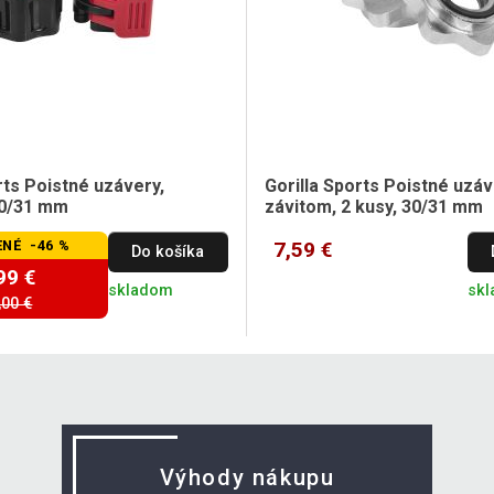
rts Poistné uzávery,
Gorilla Sports Poistné uzá
30/31 mm
závitom, 2 kusy, 30/31 mm
NÉ -46 %
7,59 €
Do košíka
99 €
skladom
sk
,00 €
Výhody nákupu