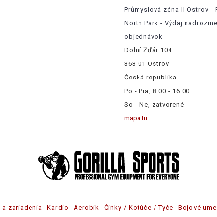
Průmyslová zóna II Ostrov - 
North Park - Výdaj nadrozm
objednávok
Dolní Žďár 104
363 01 Ostrov
Česká republika
Po - Pia, 8:00 - 16:00
So - Ne, zatvorené
mapa tu
e a zariadenia
Kardio
Aerobik
Činky / Kotúče / Tyče
Bojové ume