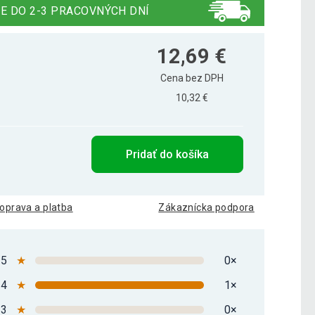
E DO 2-3 PRACOVNÝCH DNÍ
12,69 €
Cena bez DPH
10,32 €
Pridať do košíka
oprava a platba
Zákaznícka podpora
5
★
0×
4
★
1×
3
★
0×