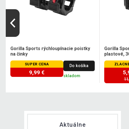
Gorilla Sports rýchloupínacie poistky
Gorilla Spo
na činky
plastové, 
SUPER CENA
ZLACNE
Do košíka
9,99 €
5,
skladom
11
Aktuálne