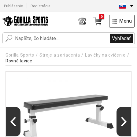
Prihlásenie
Registrácia
0
Menu
Vyhľadať
Gorilla Sports
Stroje a zariadenia
Lavičky na cvičenie
Rovné lavice