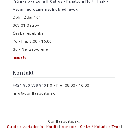
Průmyslová zóna II Ostrov - Panattoni North Park -
Výdaj nadrozmerných objednávok
Dolní Žďár 104
363 01 Ostrov
Česká republika
Po - Pia, 8:00 - 16:00
So - Ne, zatvorené
mapa tu
Kontakt
+421 950 538 940
PO - PIA, 08:00 - 16:00
info@gorillasports.sk
Gorillasports.sk:
Stroje a zariadenia
Kardio
Aerobik
Činky / Kotúče / Tyče