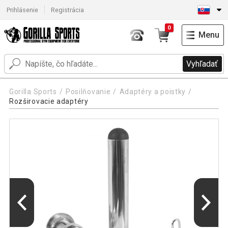
Prihlásenie
Registrácia
0
Menu
Vyhľadať
Gorilla Sports
Posilňovanie
Adaptéry a poistky
Rozširovacie adaptéry