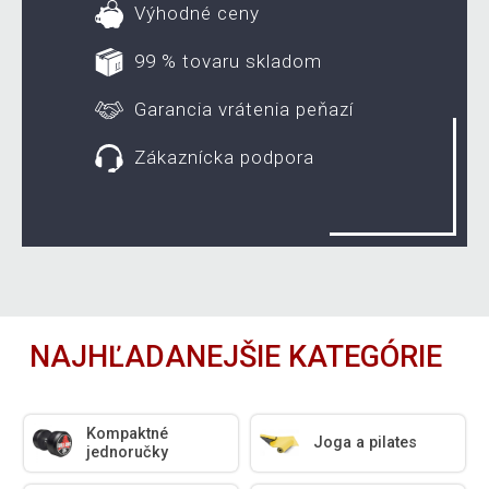
Výhodné ceny
99 % tovaru skladom
Garancia vrátenia peňazí
Zákaznícka podpora
NAJHĽADANEJŠIE KATEGÓRIE
Kompaktné
Joga a pilates
jednoručky