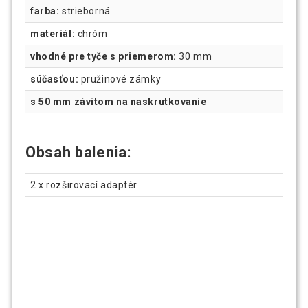
farba:
strieborná
materiál:
chróm
vhodné pre tyče s priemerom:
30 mm
súčasťou:
pružinové zámky
s 50 mm závitom na naskrutkovanie
Obsah balenia:
2 x rozširovací adaptér