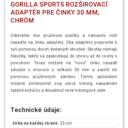
GORILLA SPORTS ROZŠIROVACÍ
ADAPTÉR PRE ČINKY 30 MM,
CHRÓM
Odstráňte dve pružinové poistky a namiesto nich
nasaďte na činku adaptéry. Oba adaptéry pripevníte k
tyči pomocou dvoch dodaných skrutiek. Skrutky nemajú
hlavičky, takže sa zaskrutkujú do otvoru až do roviny s
povrchom. Teraz môžete na "novú" činku nasadiť
závažie s otvorom o veľkosti 50 mm a zaistiť ich
pomocou pružinových zámkov. Týmto spôsobom
môžete zintenzívniť svoj silový tréning nasadením
ťažších kotúčov a dosiahnuť nové tréningové ciele.
Technické údaje:
šírka na každej strane:
23 cm