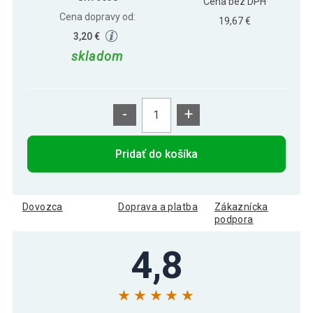
Cena bez DPH
Cena dopravy od:
19,67 €
3,20 €
skladom
-
+
Pridať do košíka
Dovozca
Doprava a platba
Zákaznícka
podpora
4,8