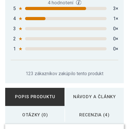
4 hodnotení
5
★
3×
4
★
1×
3
★
0×
2
★
0×
1
★
0×
123 zákazníkov zakúpilo tento produkt
POPIS PRODUKTU
NÁVODY A ČLÁNKY
OTÁZKY (0)
RECENZIA (4)