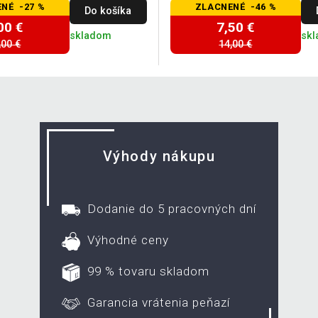
NÉ -27 %
ZLACNENÉ -46 %
Do košíka
00 €
7,50 €
skladom
sk
,00 €
14,00 €
Výhody nákupu
Dodanie do 5 pracovných dní
Výhodné ceny
99 % tovaru skladom
Garancia vrátenia peňazí