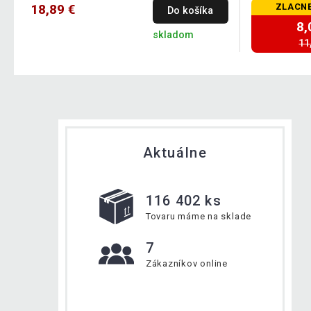
18,89 €
ZLACNE
Do košíka
8,
skladom
11
Aktuálne
116 402 ks
Tovaru máme na sklade
7
Zákazníkov online