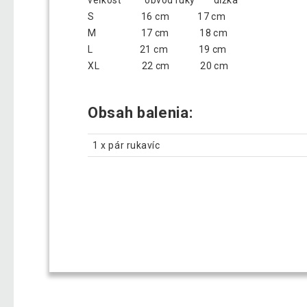
veľkosť obvod ruky dĺžka
S 16 cm 17 cm
M 17 cm 18 cm
L 21 cm 19 cm
XL 22 cm 20 cm
Obsah balenia:
1 x pár rukavíc