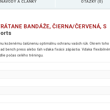
NÁVODY A ČLÁNKY
OTÁZKY (0)
VRÁTANE BANDÁŽE, ČIERNA/ČERVENÁ, S
ports
mu koženému čalúneniu optimálnu ochranu vašich rúk. Okrem toho 
lad bench press alebo ťah vďaka fixácii zápästia. Vďaka flexibilné
lie počas celého tréningu.