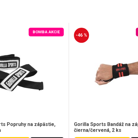
BOMBA AKCIE
-46 %
rts Popruhy na zápästie,
Gorilla Sports Bandáž na zá
a
čierna/červená, 2 ks