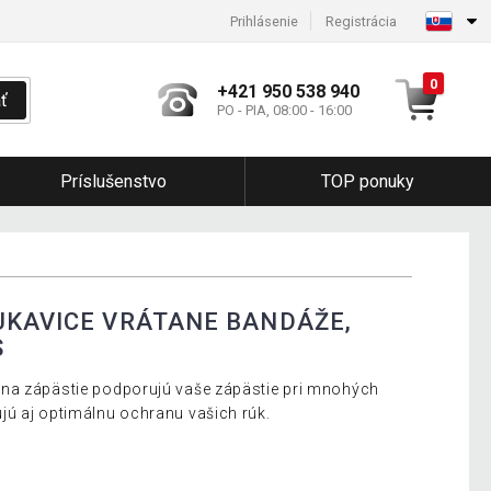
Prihlásenie
Registrácia
0
+421 950 538 940
ť
PO - PIA, 08:00 - 16:00
Príslušenstvo
TOP ponuky
UKAVICE VRÁTANE BANDÁŽE,
S
na zápästie podporujú vaše zápästie pri mnohých
jú aj optimálnu ochranu vašich rúk.