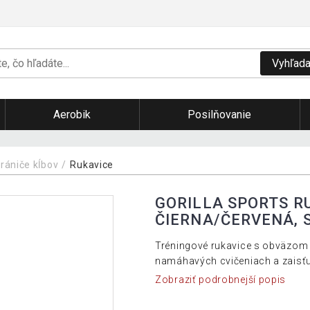
Vyhľada
Aerobik
Posilňovanie
hrániče kĺbov
Rukavice
GORILLA SPORTS R
ČIERNA/ČERVENÁ, 
Tréningové rukavice s obväzom 
namáhavých cvičeniach a zaisťu
Zobraziť podrobnejší popis