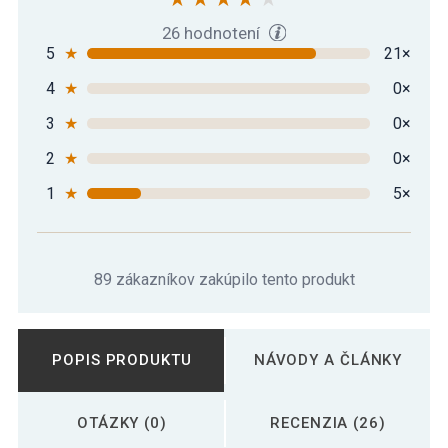
26 hodnotení
5
★
21×
4
★
0×
3
★
0×
2
★
0×
1
★
5×
89 zákazníkov zakúpilo tento produkt
POPIS PRODUKTU
NÁVODY A ČLÁNKY
OTÁZKY (0)
RECENZIA (26)