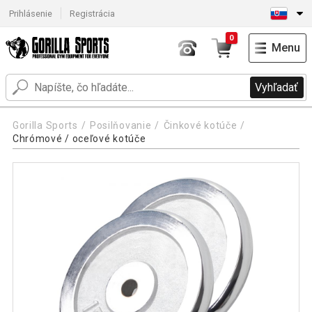
Prihlásenie
Registrácia
0
Menu
Vyhľadať
Gorilla Sports
Posilňovanie
Činkové kotúče
Chrómové / oceľové kotúče