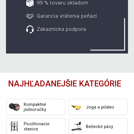
99 % tovaru skladom
Garancia vrátenia peňazí
Zákaznícka podpora
NAJHĽADANEJŠIE KATEGÓRIE
Kompaktné
Joga a pilates
jednoručky
Posilňovacie
Bežecké pásy
stanice