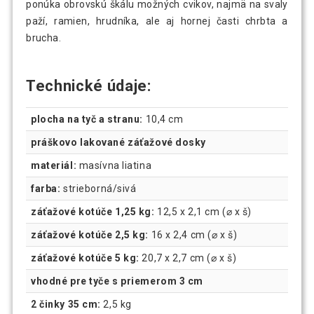
ponúka obrovskú škálu možných cvikov, najmä na svaly
paží, ramien, hrudníka, ale aj hornej časti chrbta a
brucha.
Technické údaje:
plocha na tyč a stranu:
10,4 cm
práškovo lakované záťažové dosky
materiál:
masívna liatina
farba:
strieborná/sivá
záťažové kotúče 1,25 kg:
12,5 x 2,1 cm (⌀ x š)
záťažové kotúče 2,5 kg:
16 x 2,4 cm (⌀ x š)
záťažové kotúče 5 kg:
20,7 x 2,7 cm (⌀ x š)
vhodné pre tyče s priemerom 3 cm
2 činky 35 cm:
2,5 kg