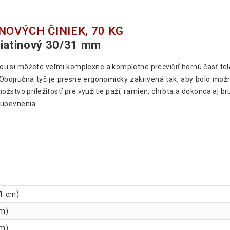
NOVÝCH ČINIEK, 70 KG
 liatinový 30/31 mm
dou si môžete veľmi komplexne a kompletne precvičiť hornú časť tel
. Obojručná tyč je presne ergonomicky zakrivená tak, aby bolo možn
stvo príležitostí pre využitie paží, ramien, chrbta a dokonca aj br
 upevnenia.
,1 cm)
cm)
cm)