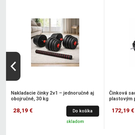
Nakladacie činky 2v1 – jednoručné aj
Činková sad
obojručné, 30 kg
plastovým
28,19 €
172,19 €
Do košíka
skladom