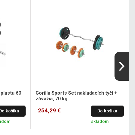
 plastu 60
Gorilla Sports Set nakladacích tyčí +
závažia, 70 kg
254,29 €
Do košíka
Do košíka
ladom
skladom