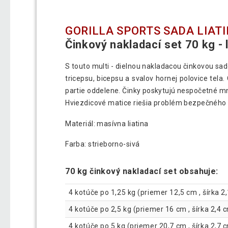
GORILLA SPORTS SADA LIATI
Činkový nakladací set 70 kg -
S touto multi - dielnou nakladacou činkovou sa
tricepsu, bicepsu a svalov hornej polovice tela
partie oddelene. Činky poskytujú nespočetné množ
Hviezdicové matice riešia problém bezpečného
Materiál: masívna liatina
Farba: strieborno-sivá
70 kg činkový nakladací set obsahuje:
4 kotúče po 1,25 kg (priemer 12,5 cm , šírka 2
4 kotúče po 2,5 kg (priemer 16 cm , šírka 2,4 
4 kotúče po 5 kg (priemer 20,7 cm , šírka 2,7 