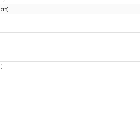
2 cm)
 )