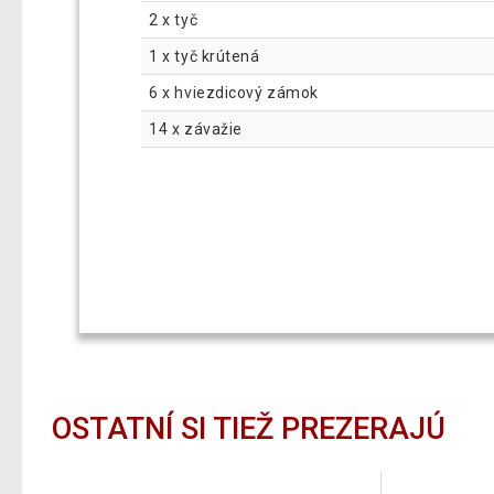
2 x tyč
1 x tyč krútená
6 x hviezdicový zámok
14 x závažie
OSTATNÍ SI TIEŽ PREZERAJÚ