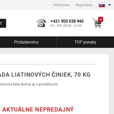
Prihlásenie
Registrácia
0
+421 950 538 940
ť
PO - PIA, 08:00 - 16:00
Príslušenstvo
TOP ponuky
DA LIATINOVÝCH ČINIEK, 70 KG
polovice tela doma aj v posilňovni.
E AKTUÁLNE NEPREDAJNÝ