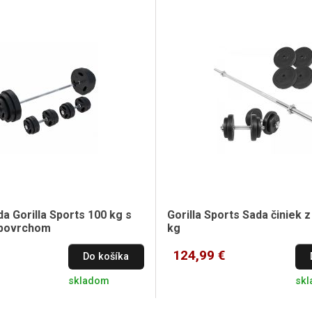
a Gorilla Sports 100 kg s
Gorilla Sports Sada činiek z
 povrchom
kg
124,99 €
Do košíka
skladom
sk