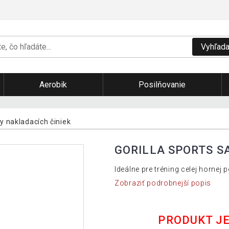
Vyhľada
Aerobik
Posilňovanie
y nakladacích činiek
GORILLA SPORTS SA
Ideálne pre tréning celej hornej 
Zobraziť podrobnejší popis
PRODUKT J