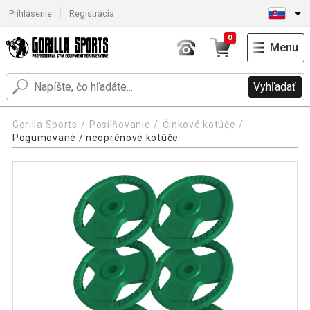
Prihlásenie
Registrácia
0
Menu
Vyhľadať
Gorilla Sports
Posilňovanie
Činkové kotúče
Pogumované / neoprénové kotúče