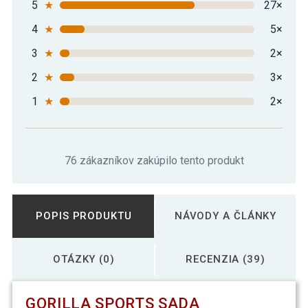
5
★
27×
4
★
5×
3
★
2×
2
★
3×
1
★
2×
76 zákazníkov zakúpilo tento produkt
POPIS PRODUKTU
NÁVODY A ČLÁNKY
OTÁZKY (0)
RECENZIA (39)
GORILLA SPORTS SADA