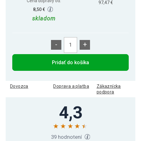
Cena dopravy od:
97,47 €
8,50 €
skladom
-
+
Pridať do košíka
Dovozca
Doprava a platba
Zákaznícka
podpora
4,3
39 hodnotení