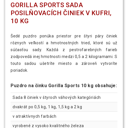
GORILLA SPORTS SADA
POSILŇOVACÍCH ČINIEK V KUFRI,
10 KG
Šedé puzdro ponúka priestor pre štyri páry činiek
rôznych veľkostí a hmotnostných tried, ktoré sú už
súčasťou sady. Každá z pestrofarebných farieb
zodpovedá inej hmotnosti medzi 0,5 a 2 kilogramami. S
touto sadou ušetríte miesto a zároveň vytvoríte
poriadok.
Puzdro na činku Gorilla Sports 10 kg obsahuje:
Sada 8 činiek v štyroch váhových kategóriách
dvakrát po 0,5 kg, 1 kg, 1,5 kg a 2 kg
v atraktívnych farbách
vyrobené z vysoko kvalitného železa