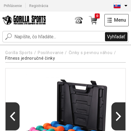
Prihlásenie
Registrácia
0
Menu
Vyhľadať
Gorilla Sports
Posilňovanie
Činky s pevnou váhou
Fitness jednoručné činky