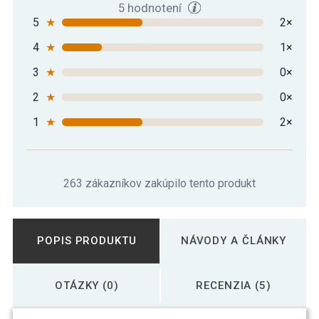
5 hodnotení
5
★
2×
4
★
1×
3
★
0×
2
★
0×
1
★
2×
263 zákazníkov zakúpilo tento produkt
POPIS PRODUKTU
NÁVODY A ČLÁNKY
OTÁZKY (0)
RECENZIA (5)