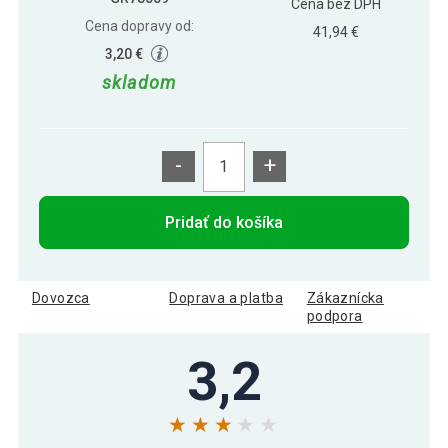
Cena bez DPH
Cena dopravy od:
41,94 €
3,20 €
skladom
-
+
Pridať do košíka
Dovozca
Doprava a platba
Zákaznícka
podpora
3,2