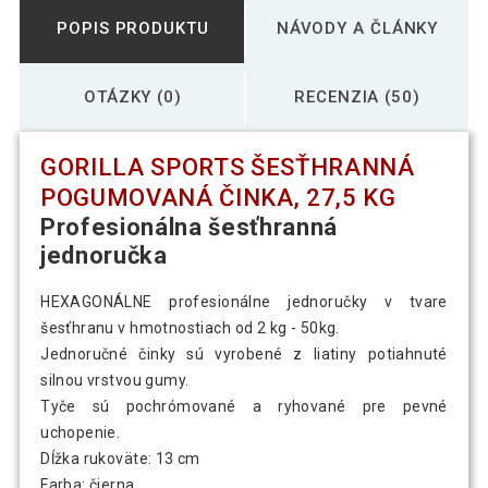
20,00 €
Gorilla Sports Šesťhranná pogumovaná
11,99 €
činka, 4 kg
POPIS PRODUKTU
NÁVODY A ČLÁNKY
Gorilla Sports Šesťhranná pogumovaná
OTÁZKY (0)
RECENZIA (50)
138,79 €
činka, 40 kg
GORILLA SPORTS ŠESŤHRANNÁ
Gorilla Sports Šesťhranná pogumovaná
157,99 €
POGUMOVANÁ ČINKA, 27,5 KG
činka, 45 kg
Profesionálna šesťhranná
jednoručka
29,00 €
Gorilla Sports Šesťhranná pogumovaná
18,79 €
činka, 6 kg
HEXAGONÁLNE profesionálne jednoručky v tvare
šesťhranu v hmotnostiach od 2 kg - 50kg.
Gorilla Sports Šesťhranná pogumovaná
Jednoručné činky sú vyrobené z liatiny potiahnuté
26,00 €
činka, 8 kg
silnou vrstvou gumy.
Tyče sú pochrómované a ryhované pre pevné
uchopenie.
Dĺžka rukoväte: 13 cm
Farba: čierna