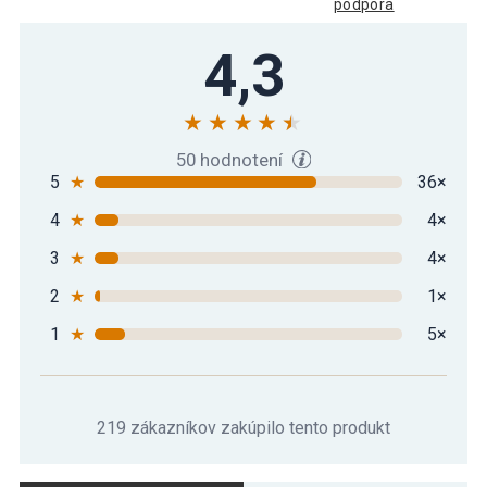
podpora
Gorilla Sports Šesťhranná pogumovaná
4,3
78,89 €
činka, 22,5 kg
Gorilla Sports Šesťhranná pogumovaná
87,29 €
činka, 25 kg
50 hodnotení
5
★
36×
4
★
4×
Gorilla Sports Šesťhranná pogumovaná
104,19 €
činka, 30 kg
3
★
4×
2
★
1×
Gorilla Sports Šesťhranná pogumovaná
115,09 €
činka, 32,5 kg
1
★
5×
138,00 €
Gorilla Sports Šesťhranná pogumovaná
106,40 €
činka, 37,5 kg
219 zákazníkov zakúpilo tento produkt