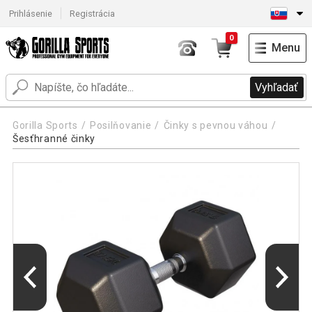
Prihlásenie
Registrácia
0
Menu
Vyhľadať
Gorilla Sports
Posilňovanie
Činky s pevnou váhou
Šesťhranné činky